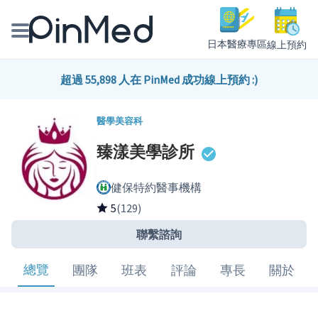
日本醫療專區
線上預約
線上預約醫師、院所
超過 55,898 人在 PinMed 成功線上預約 :)
醫師專欄專訪
醫學美容科
臻漾美學診所
健康主題館
健保特約醫事機構
我是醫療人員
5
(129)
聯繫諮詢
總覽
團隊
班表
評論
專長
關於