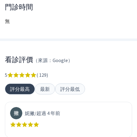
門診時間
無
看診評價
（來源：Google）
5
(
129
)
評分最高
最新
評分最低
妮撇
/
超過 4 年前