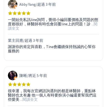
Abby Yang
/
超過 3 年前
一開始先私訊line詢問，覺得小編回覆價格及問題的態
度都很好，林醫師有時也會回覆line上的問題！診
...閱
讀全文
業主回應/
超過 3 年前
謝謝你的肯定與喜歡，Tina會繼續保持熱誠的心幫你
服務的
陳晰
/
將近 5 年前
很幸運，我每次官網諮詢遇到的都是林醫師，重點林
醫師也太有趣 他一個人有時要扮演小編還要幫我們這
些愛美
...閱讀全文