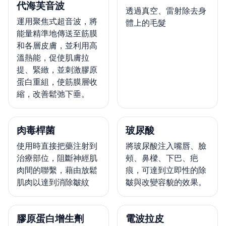
代海芙音波
透過真空、雷射除去身
運用聚焦式超音波，將
體上的毛髮
能量精準地傳送至筋膜
和各層皮膚，並利用高
溫熱能，促使肌膚拉
提、緊緻，並刺激膠原
蛋白重組，使筋膜層收
縮，改善鬆弛下垂。
肉毒桿菌
玻尿酸
使用時直接把藥注射到
將玻尿酸注入嘴唇、臉
治療部位，阻斷神經肌
頰、鼻樑、下巴、疤
肉間的聯繫，藉由放鬆
痕，可達到立即性的除
肌肉以達到消除皺紋
皺與改變容貌的效果。
膠原蛋白增生劑
電波拉皮