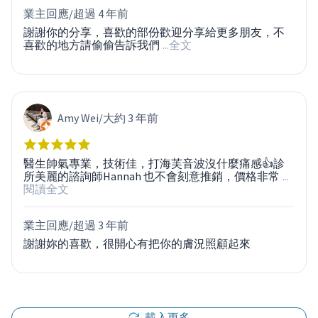
業主回應/
超過 4 年前
謝謝你的分享，喜歡的部份歡迎分享給更多朋友，不
喜歡的地方請偷偷告訴我們
...全文
Amy Wei
/
大約 3 年前
醫生帥氣專業，技術佳，打海芙音波沒什麼痛感👍診
所美麗的諮詢師Hannah 也不會刻意推銷，價格非常
...
閱讀全文
業主回應/
超過 3 年前
謝謝妳的喜歡，很開心有把你的膚況照顧起來
載入更多