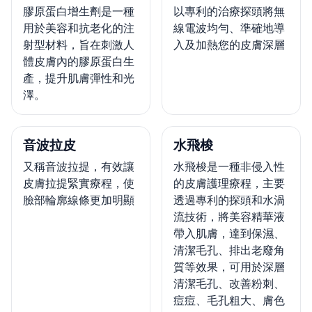
膠原蛋白增生劑是一種
以專利的治療探頭將無
用於美容和抗老化的注
線電波均勻、準確地導
射型材料，旨在刺激人
入及加熱您的皮膚深層
體皮膚內的膠原蛋白生
產，提升肌膚彈性和光
澤。
音波拉皮
水飛梭
又稱音波拉提，有效讓
水飛梭是一種非侵入性
皮膚拉提緊實療程，使
的皮膚護理療程，主要
臉部輪廓線條更加明顯
透過專利的探頭和水渦
流技術，將美容精華液
帶入肌膚，達到保濕、
清潔毛孔、排出老廢角
質等效果，可用於深層
清潔毛孔、改善粉刺、
痘痘、毛孔粗大、膚色