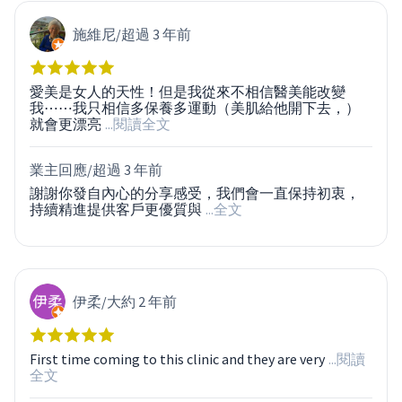
施維尼
/
超過 3 年前
愛美是女人的天性！但是我從來不相信醫美能改變
我⋯⋯我只相信多保養多運動（美肌給他開下去，）
就會更漂亮
...閱讀全文
業主回應/
超過 3 年前
謝謝你發自內心的分享感受，我們會一直保持初衷，
持續精進提供客戶更優質與
...全文
伊柔
/
大約 2 年前
First time coming to this clinic and they are very
...閱讀
全文