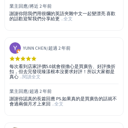
業主回應/
將近 2 年前
謝謝你陪我們用很爛的英語夾雜中文一起變漂亮 喜歡
的話歡迎幫我們分享給更
...全文
YUNN CHEN
/
超過 2 年前
每次看到店家評價5.0就會很擔心是買廣告、好評換折
扣，但去完發現臻漾根本沒要求好評！所以大家都是
真心
...閱讀全文
業主回應/
超過 2 年前
謝謝你認真的長篇回應 PS.如果真的是買廣告的話就不
會過兩個月才上來回
...全文