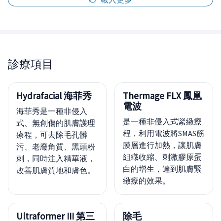
診療項目
Hydrafacial 海菲秀
Thermage FLX 鳳凰
電波
海菲秀是一種非侵入
是一種非侵入式緊緻療
式、無創傷的肌膚護理
程，利用電波將SMAS筋
療程，可去除毛孔髒
膜層進行加熱，讓肌膚
污、老廢角質、黑頭粉
組織收縮、刺激膠原蛋
刺，同時注入精華液，
白的增生，達到肌膚緊
改善肌膚質地和膚色。
緻療的效果。
Ultraformer III 第三
除毛