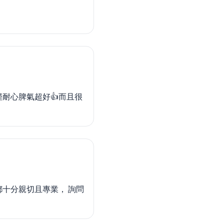
耐心脾氣超好👍而且很
十分親切且專業， 詢問