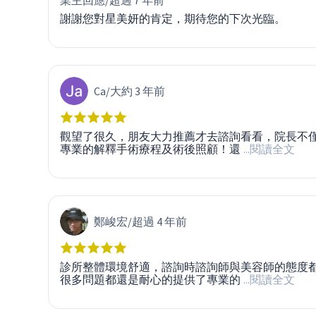
業主回應/
超過 7 年前
謝謝您對星美妍的肯定，期待您的下次光臨。
Ca
/
大約 3 年前
觀望了很久，朋友大力推薦才去諮詢看看，院長不僅
專業的解釋手術療程及術後照顧！還
...閱讀全文
鄭峻宏
/
超過 4 年前
診所整體環境舒適，諮詢時諮詢師與美容師的態度都
很多問題都還是耐心的提供了專業的
...閱讀全文