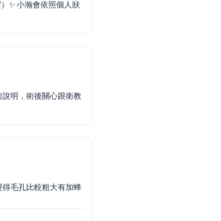
）✨ 小瀚會依照個人狀
前說明，術後關心跟衛教
覺得毛孔比較粗大有加蜂