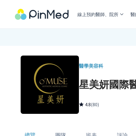
線上預約醫師、院所
醫
醫學美容科
星美妍國際
4.8
(80)
總覽
團隊
班表
評論