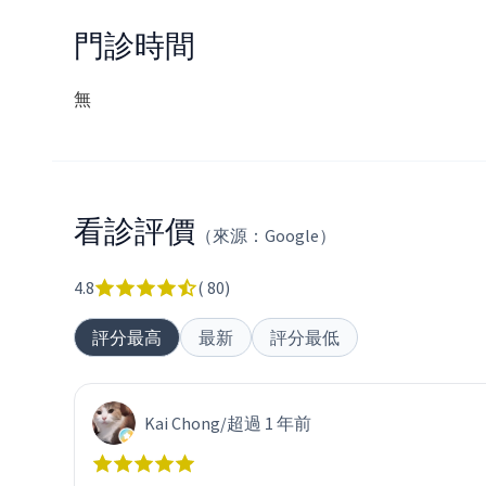
門診時間
無
看診評價
（來源：Google）
4.8
(
80
)
評分最高
最新
評分最低
Kai Chong
/
超過 1 年前