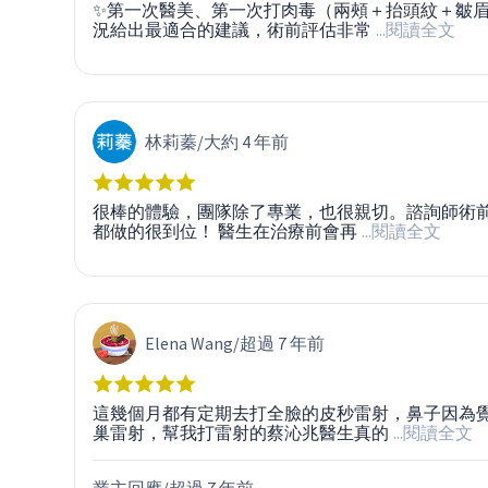
✨第一次醫美、第一次打肉毒（兩頰＋抬頭紋＋皺眉
況給出最適合的建議，術前評估非常
...閱讀全文
林莉蓁
/
大約 4 年前
很棒的體驗，團隊除了專業，也很親切。諮詢師術
都做的很到位！ 醫生在治療前會再
...閱讀全文
Elena Wang
/
超過 7 年前
這幾個月都有定期去打全臉的皮秒雷射，鼻子因為
巢雷射，幫我打雷射的蔡沁兆醫生真的
...閱讀全文