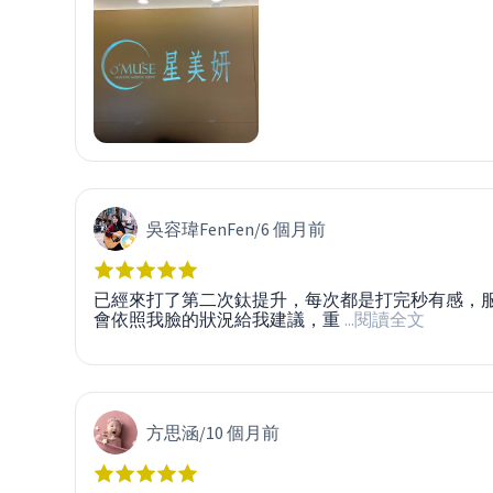
吳容瑋FenFen
/
6 個月前
已經來打了第二次鈦提升，每次都是打完秒有感，服務
會依照我臉的狀況給我建議，重
...閱讀全文
方思涵
/
10 個月前