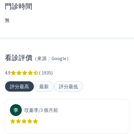
門診時間
無
看診評價
（來源：Google）
4.9
(
1935
)
評分最高
最新
評分最低
玟蓁李
/
3 個月前