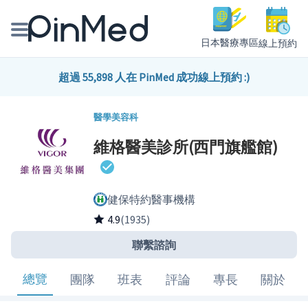
日本醫療專區
線上預約
線上預約醫師、院所
超過 55,898 人在 PinMed 成功線上預約 :)
醫師專欄專訪
醫學美容科
維格醫美診所(西門旗艦館)
健康主題館
我是醫療人員
健保特約醫事機構
4.9
(1935)
聯繫諮詢
總覽
團隊
班表
評論
專長
關於