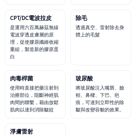
CPT/DC電波拉皮
除毛
是運用六百萬赫茲無線
透過真空、雷射除去身
電波穿透皮膚層的原
體上的毛髮
理，促使膠原纖維收縮
重組，製造新的膠原蛋
白
肉毒桿菌
玻尿酸
使用時直接把藥注射到
將玻尿酸注入嘴唇、臉
治療部位，阻斷神經肌
頰、鼻樑、下巴、疤
肉間的聯繫，藉由放鬆
痕，可達到立即性的除
肌肉以達到消除皺紋
皺與改變容貌的效果。
淨膚雷射