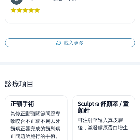
載入更多
診療項目
正顎手術
Sculptra 舒顏萃 / 童
顏針
為修正顳顎關節問題導
可注射至進入真皮層
致咬合不正或不易以牙
後，激發膠原蛋白增生
齒矯正器完成的齒列矯
正問題所施行的手術。