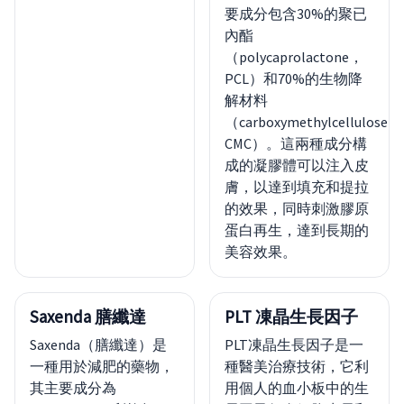
要成分包含30%的聚已
內酯
（polycaprolactone，
PCL）和70%的生物降
解材料
（carboxymethylcellulose，
CMC）。這兩種成分構
成的凝膠體可以注入皮
膚，以達到填充和提拉
的效果，同時刺激膠原
蛋白再生，達到長期的
美容效果。
Saxenda 膳纖達
PLT 凍晶生長因子
Saxenda（膳纖達）是
PLT凍晶生長因子是一
一種用於減肥的藥物，
種醫美治療技術，它利
其主要成分為
用個人的血小板中的生