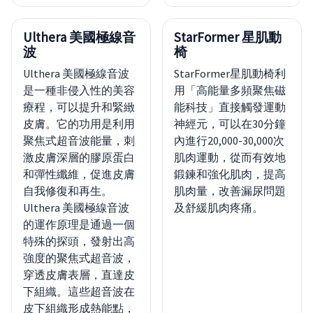
Ulthera 美國極線音
StarFormer 星肌動
波
椅
Ulthera 美國極線音波
StarFormer星肌動椅利
是一種非侵入性的美容
用「高能量多頻聚焦磁
療程，可以提升和緊緻
能科技」直接觸發運動
皮膚。它的功用是利用
神經元，可以在30分鐘
聚焦式超音波能量，刺
內進行20,000-30,000次
激皮膚深層的膠原蛋白
肌肉運動，從而有效地
和彈性纖維，促進皮膚
鍛鍊和強化肌肉，提高
自我修復和再生。
肌肉量，改善漏尿問題
Ulthera 美國極線音波
及舒緩肌肉疼痛。
的運作原理是通過一個
特殊的探頭，發射出高
強度的聚焦式超音波，
穿透皮膚表層，直達皮
下組織。這些超音波在
皮下組織形成熱能點，