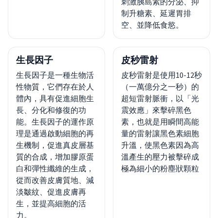
刺激胰島素的分泌、抑
制升糖素、延遲胃排
空、並降低食慾。
生長因子
皮秒雷射
生長因子是一種生物活
皮秒雷射是使用10-12秒
性物質，它們存在於人
（一萬億分之一秒）的
體內，具有促進細胞生
超短雷射脈衝，以「光
長、分化和修復的功
震效應」來擊碎黑色
能。生長因子的運作原
素，也就是用瞬間高能
理是通過啟動細胞的再
量的雷射讓黑色素細胞
生機制，促進真皮層基
升溫，使黑色素因為高
質的合成，增加膠原蛋
溫產生的壓力被擊碎成
白和彈性纖維的生成，
極為細小的粉塵狀顆粒
從而改善皮膚質地、減
淡皺紋、促進皮膚再
生，並提高細胞的活
力。