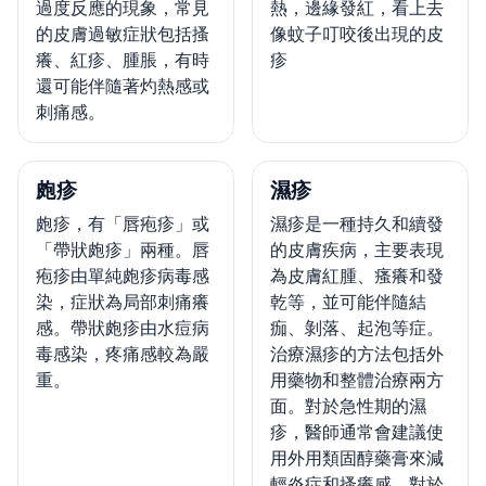
過度反應的現象，常見
熱，邊緣發紅，看上去
的皮膚過敏症狀包括搔
像蚊子叮咬後出現的皮
癢、紅疹、腫脹，有時
疹
還可能伴隨著灼熱感或
刺痛感。
皰疹
濕疹
皰疹，有「唇疱疹」或
濕疹是一種持久和續發
「帶狀皰疹」兩種。唇
的皮膚疾病，主要表現
疱疹由單純皰疹病毒感
為皮膚紅腫、瘙癢和發
染，症狀為局部刺痛癢
乾等，並可能伴隨結
感。帶狀皰疹由水痘病
痂、剝落、起泡等症。
毒感染，疼痛感較為嚴
治療濕疹的方法包括外
重。
用藥物和整體治療兩方
面。對於急性期的濕
疹，醫師通常會建議使
用外用類固醇藥膏來減
輕炎症和搔癢感。對於