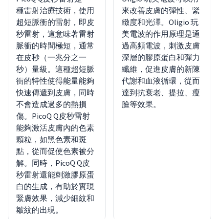
種雷射治療技術，使用
來改善皮膚的彈性、緊
超短脈衝的雷射，即皮
緻度和光澤。Oligio 玩
秒雷射，這意味著雷射
美電波的作用原理是通
脈衝的時間極短，通常
過高頻電波，刺激皮膚
在皮秒（一兆分之一
深層的膠原蛋白和彈力
秒）量級。這種超短脈
纖維，促進皮膚的新陳
衝的特性使得能量能夠
代謝和血液循環，從而
快速傳遞到皮膚，同時
達到抗衰老、提拉、瘦
不會造成過多的熱損
臉等效果。
傷。PicoQ Q皮秒雷射
能夠激活皮膚內的色素
顆粒，如黑色素和斑
點，從而促使色素被分
解。同時，PicoQ Q皮
秒雷射還能刺激膠原蛋
白的生成，有助於實現
緊膚效果，減少細紋和
皺紋的出現。