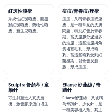
紅斑性狼瘡
痘痘/青春痘/痤瘡
系統性紅斑狼瘡、圓盤
痘痘，又稱青春痘或痤
狀紅斑狼瘡、藥物性狼
瘡，是一種常見的皮膚
瘡、新生兒狼瘡。
問題，特別好發於青春
期。當皮脂腺分泌過多
的油脂，這些油脂與角
質堵塞毛孔，形成粉
刺。當這些粉刺受到細
菌感染，就會發炎腫
脹，形成痘痘。
Sculptra 舒顏萃 / 童
Ellanse 洢蓮絲 / 奇
顏針
蹟針
可注射至進入真皮層
Ellanse洢蓮絲，又被稱
後，激發膠原蛋白增生
為奇蹟針、少女針，是
一種美容植入劑。其主