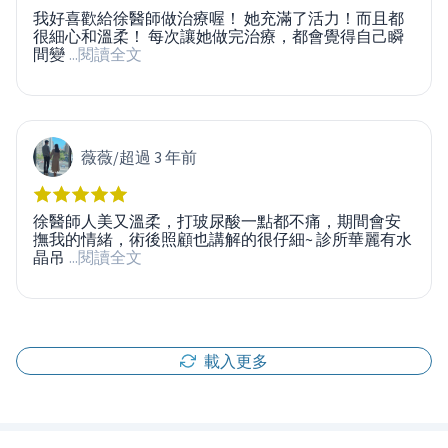
我好喜歡給徐醫師做治療喔！ 她充滿了活力！而且都
很細心和溫柔！ 每次讓她做完治療，都會覺得自己瞬
間變
...閱讀全文
薇薇
/
超過 3 年前
徐醫師人美又溫柔，打玻尿酸一點都不痛，期間會安
撫我的情緒，術後照顧也講解的很仔細~ 診所華麗有水
晶吊
...閱讀全文
載入更多