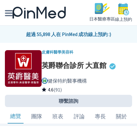
日本醫療專區
線上預約
線上預約醫師、院所
超過 55,898 人在 PinMed 成功線上預約 :)
醫師專欄專訪
皮膚科
醫學美容科
英爵聯合診所 大直館
健康主題館
健保特約醫事機構
我是醫療人員
4.6
(91)
聯繫諮詢
總覽
團隊
班表
評論
專長
關於