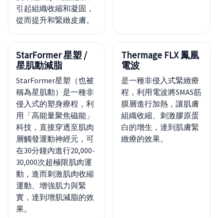
引起組織收縮和凝固，
從而提升和緊緻皮膚。
StarFormer 星塑 /
Thermage FLX 鳳凰
星肌動減脂
電波
StarFormer星塑（也被
是一種非侵入式緊緻療
稱為星肌動）是一種非
程，利用電波將SMAS筋
侵入式的塑身療程，利
膜層進行加熱，讓肌膚
用「高能量聚焦磁能」
組織收縮、刺激膠原蛋
科技，直接穿透至肌肉
白的增生，達到肌膚緊
層觸發運動神經元，可
緻療的效果。
在30分鐘內進行20,000-
30,000次超極限肌肉運
動，進而刺激肌肉收縮
運動、增強肌力與緊
實，達到增肌減脂的效
果。