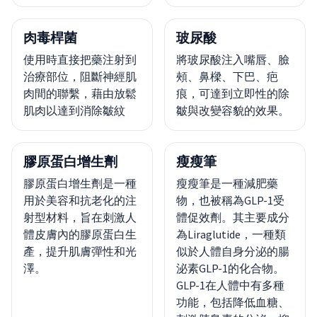
肉毒桿菌
玻尿酸
使用時直接把藥注射到
將玻尿酸注入嘴唇、臉
治療部位，阻斷神經肌
頰、鼻樑、下巴、疤
肉間的聯繫，藉由放鬆
痕，可達到立即性的除
肌肉以達到消除皺紋
皺與改變容貌的效果。
膠原蛋白增生劑
瘦瘦筆
膠原蛋白增生劑是一種
瘦瘦筆是一種減肥藥
用於美容和抗老化的注
物，也被稱為GLP-1受
射型材料，旨在刺激人
體促效劑。其主要成分
體皮膚內的膠原蛋白生
為Liraglutide，一種類
產，提升肌膚彈性和光
似於人體自身分泌的腸
澤。
泌素GLP-1的化合物。
GLP-1在人體中有多種
功能，包括降低血糖、