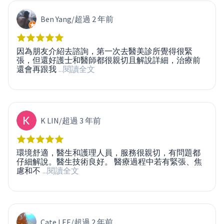
Ben Yang
/
超過 2 年前
因為朋友介紹去諮詢，第一次去醫美診所覺得很緊
張，但還好護士和醫師都很親切且解說詳細，治療前
還會再跟我
...閱讀全文
K LIN
/
超過 3 年前
環境舒適，醫生和護理人員，服務很親切，有問題都
仔細解說。醫生技術良好。 醫療過程中若有緊張、焦
慮和不
...閱讀全文
Cate LEE
/
超過 2 年前