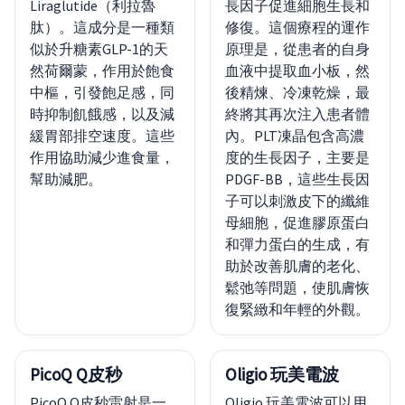
Liraglutide（利拉魯
長因子促進細胞生長和
肽）。這成分是一種類
修復。這個療程的運作
似於升糖素GLP-1的天
原理是，從患者的自身
然荷爾蒙，作用於飽食
血液中提取血小板，然
中樞，引發飽足感，同
後精煉、冷凍乾燥，最
時抑制飢餓感，以及減
終將其再次注入患者體
緩胃部排空速度。這些
內。PLT凍晶包含高濃
作用協助減少進食量，
度的生長因子，主要是
幫助減肥。
PDGF-BB，這些生長因
子可以刺激皮下的纖維
母細胞，促進膠原蛋白
和彈力蛋白的生成，有
助於改善肌膚的老化、
鬆弛等問題，使肌膚恢
復緊緻和年輕的外觀。
PicoQ Q皮秒
Oligio 玩美電波
PicoQ Q皮秒雷射是一
Oligio 玩美電波可以用