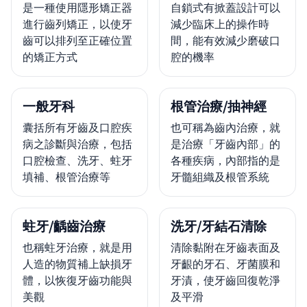
是一種使用隱形矯正器
自鎖式有掀蓋設計可以
進行齒列矯正，以使牙
減少臨床上的操作時
齒可以排列至正確位置
間，能有效減少磨破口
的矯正方式
腔的機率
一般牙科
根管治療/抽神經
囊括所有牙齒及口腔疾
也可稱為齒內治療，就
病之診斷與治療，包括
是治療「牙齒內部」的
口腔檢查、洗牙、蛀牙
各種疾病，內部指的是
填補、根管治療等
牙髓組織及根管系統
蛀牙/齲齒治療
洗牙/牙結石清除
也稱蛀牙治療，就是用
清除黏附在牙齒表面及
人造的物質補上缺損牙
牙齦的牙石、牙菌膜和
體，以恢復牙齒功能與
牙漬，使牙齒回復乾淨
美觀
及平滑