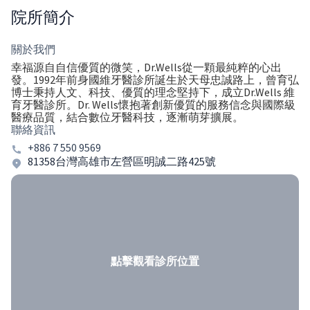
院所簡介
關於我們
幸福源自自信優質的微笑，Dr.Wells從一顆最純粹的心出
發。1992年前身國維牙醫診所誕生於天母忠誠路上，曾育弘
博士秉持人文、科技、優質的理念堅持下，成立Dr.Wells 維
育牙醫診所。Dr. Wells懷抱著創新優質的服務信念與國際級
醫療品質，結合數位牙醫科技，逐漸萌芽擴展。
聯絡資訊
+886 7 550 9569
81358台灣高雄市左營區明誠二路425號
點擊觀看診所位置