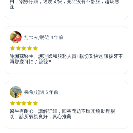
白，治療仔細，速度又快，完全沒有不舒服，超級感
謝
たつみ
/
將近 4 年前
謝謝蘇醫生、護理師和服務人員 ! 親切又快速 讓拔牙不
再那麼可怕了 謝謝!!
幾希
/
超過 5 年前
醫生有耐心，講解詳細，回答問題不厭其煩 助理親
切，診所氣氛良好，真心推薦