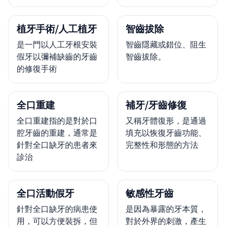
植牙手術/人工植牙
智齒拔除
是一門以人工牙根安裝
智齒隱藏或錯位、阻生
假牙以彌補缺齒的牙齒
智齒拔除。
的修復手術
全口重建
補牙/牙齒修復
全口重建指的是對於口
又稱牙體復形，是通過
腔牙齒的重建，通常是
填充以恢復牙齒功能、
針對全口缺牙的患者來
完整性和形態的方法
診治
全口活動假牙
敏感性牙齒
針對全口缺牙的病患使
是因為暴露的牙本質，
用，可以方便裝拆，但
對於外界的刺激，產生