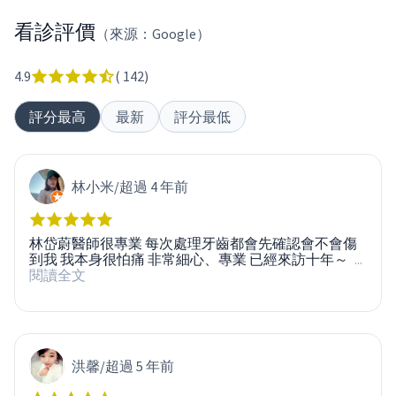
看診評價
（來源：Google）
4.9
(
142
)
評分最高
最新
評分最低
林小米
/
超過 4 年前
林岱蔚醫師很專業 每次處理牙齒都會先確認會不會傷
到我 我本身很怕痛 非常細心、專業 已經來訪十年～
...
閱讀全文
洪馨
/
超過 5 年前