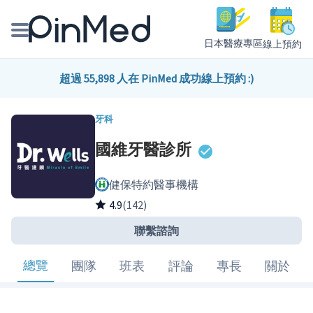
日本醫療專區
線上預約
線上預約醫師、院所
超過 55,898 人在 PinMed 成功線上預約 :)
醫師專欄專訪
牙科
國維牙醫診所
健康主題館
健保特約醫事機構
我是醫療人員
4.9
(142)
聯繫諮詢
總覽
團隊
班表
評論
專長
關於