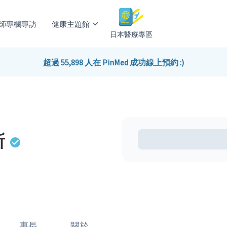
師專欄專訪
健康主題館
日本醫療專區
超過 55,898 人在 PinMed 成功線上預約 :)
所
專長
關於