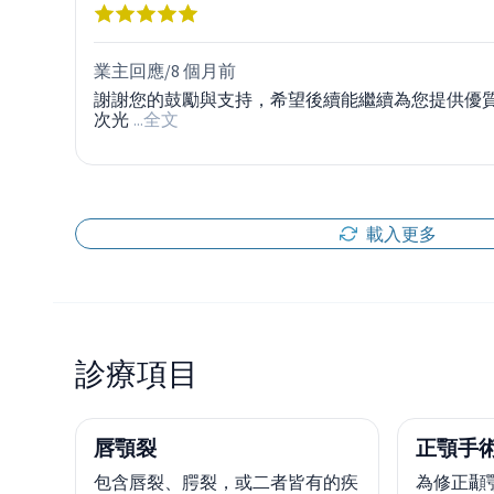
業主回應/
8 個月前
謝謝您的鼓勵與支持，希望後續能繼續為您提供優
次光
...全文
載入更多
診療項目
唇顎裂
正顎手
包含唇裂、腭裂，或二者皆有的疾
為修正顳