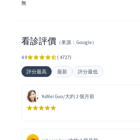
無
看診評價
（來源：Google）
4.9
(
4727
)
評分最高
最新
評分最低
YuWei Guo
/
大約 2 個月前