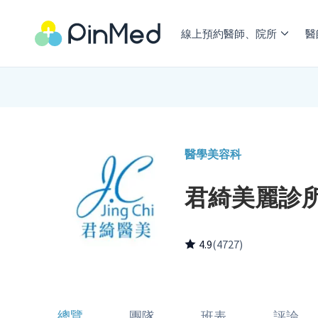
線上預約醫師、院所
醫
醫學美容科
君綺美麗診
4.9
(4727)
總覽
團隊
班表
評論