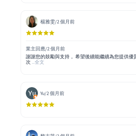
楊雅雯
/
2 個月前
業主回應/
2 個月前
謝謝您的鼓勵與支持， 希望後續能繼續為您提供優
次
...全文
Yu
/
2 個月前