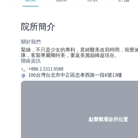
院所簡介
關於我們
緊緻，不只是少女的專利，君綺醫美改寫時間，視覺減
隊，客製專屬獨特美，重返美麗巔峰趁現在。
聯絡資訊
+886 2 2311 0588
100台灣台北市中正區忠孝西路一段6號13樓
點擊觀看診所位置