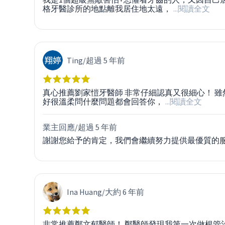
格牙醫診所的地點離我居住地太遠，
...閱讀全文
Ting
/
超過 5 年前
真心推薦劉家愷牙醫師 非常仔細認真又很細心！ 雖
好很溫柔問什麼問題都會回答你，
...閱讀全文
業主回應/
超過 5 年前
謝謝您給予的肯定，我們會繼續努力提供最優質的
Ina Huang
/
大約 6 年前
非常推薦鄭文郁醫師！ 鄭醫師發現我第一次做根管