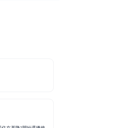
居住在基隆1開始還嫌維