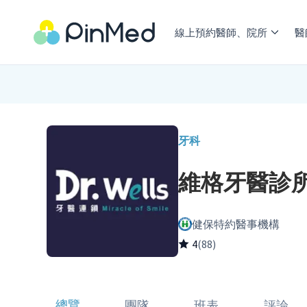
線上預約醫師、院所
醫
牙科
維格牙醫診
健保特約醫事機構
4
(88)
總覽
團隊
班表
評論