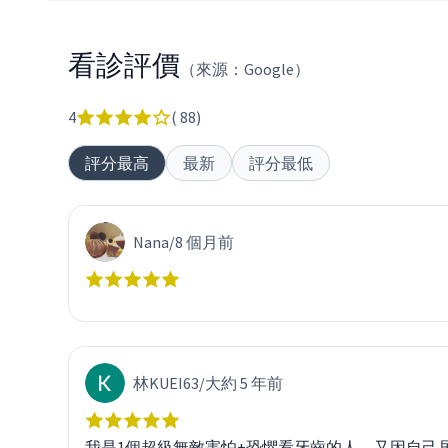
看診評價
（來源：Google）
4
(
88
)
評分最高
最新
評分最低
Nana
/
8 個月前
林KUEI63
/
大約 5 年前
我是1個超級無敵害怕+恐懼看牙齒的人，又因自己