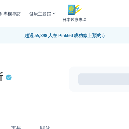
師專欄專訪
健康主題館
日本醫療專區
超過 55,898 人在 PinMed 成功線上預約 :)
所
專長
關於