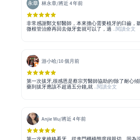
林永章
/
將近 4 年前
非常感謝鄭文郁醫師，本來擔心需要植牙的臼齒，
微根管治療再回去做牙套就可以了，過
...閱讀全文
游小哈
/
10 個月前
第一次拔牙,很感恩是蔡宗芳醫師協助的!除了耐心傾
藥到拔牙應該不超過五分鐘,就
...閱讀全文
Anjie Wu
/
將近 4 年前
第一次來維格看牙，從進門櫃檯態度很親切。因為