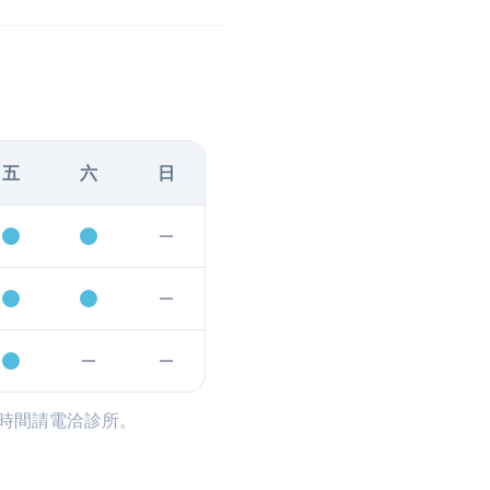
五
六
日
時間請電洽診所。