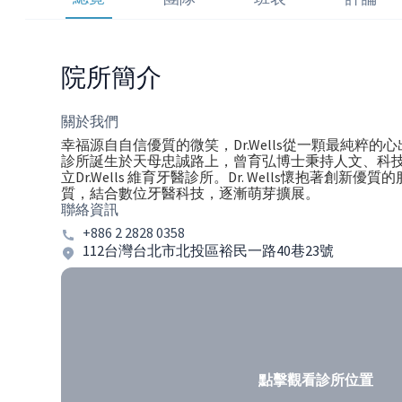
院所簡介
關於我們
幸福源自自信優質的微笑，Dr.Wells從一顆最純粹的心
診所誕生於天母忠誠路上，曾育弘博士秉持人文、科
立Dr.Wells 維育牙醫診所。Dr. Wells懷抱著創新
質，結合數位牙醫科技，逐漸萌芽擴展。
聯絡資訊
+886 2 2828 0358
112台灣台北市北投區裕民一路40巷23號
點擊觀看診所位置