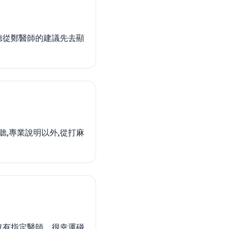
聽從鄭醫師的建議先去顯
聽,專業說明以外,從打麻
沒有指定醫師，很幸運碰