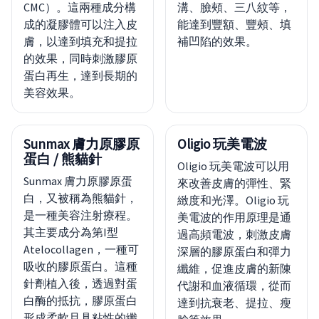
CMC）。這兩種成分構
溝、臉頰、三八紋等，
成的凝膠體可以注入皮
能達到豐額、豐頰、填
膚，以達到填充和提拉
補凹陷的效果。
的效果，同時刺激膠原
蛋白再生，達到長期的
美容效果。
Sunmax 膚力原膠原
Oligio 玩美電波
蛋白 / 熊貓針
Oligio 玩美電波可以用
Sunmax 膚力原膠原蛋
來改善皮膚的彈性、緊
白，又被稱為熊貓針，
緻度和光澤。Oligio 玩
是一種美容注射療程。
美電波的作用原理是通
其主要成分為第I型
過高頻電波，刺激皮膚
Atelocollagen，一種可
深層的膠原蛋白和彈力
吸收的膠原蛋白。這種
纖維，促進皮膚的新陳
針劑植入後，透過對蛋
代謝和血液循環，從而
白酶的抵抗，膠原蛋白
達到抗衰老、提拉、瘦
形成柔軟且具粘性的纖