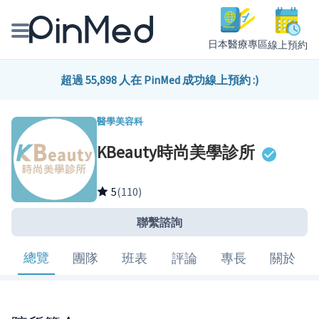
日本醫療專區
線上預約
線上預約醫師、院所
超過 55,898 人在 PinMed 成功線上預約 :)
醫師專欄專訪
醫學美容科
KBeauty時尚美學診所
健康主題館
我是醫療人員
5
(110)
聯繫諮詢
總覽
團隊
班表
評論
專長
關於