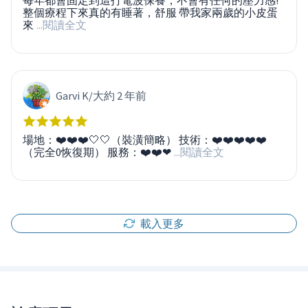
每年都會固定到這打電波保養，不會有任何的壓力感!
整個療程下來真的有睡著，舒服 帶我家兩歲的小皮蛋
來
...閱讀全文
Garvi K
/
大約 2 年前
場地：❤️❤️❤️🤍🤍（裝潢簡略） 技術：❤️❤️❤️❤️❤️
（完全0恢復期） 服務：❤️❤️❤
...閱讀全文
載入更多