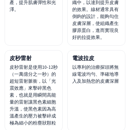
產，提升肌膚彈性和光
織中，以達到提升皮膚
澤。
的效果。線材通常具有
倒鉤的設計，能夠勾住
皮膚深層，使組織產生
膠原蛋白，進而實現良
好的拉提效果。
皮秒雷射
電波拉皮
皮秒雷射是使用10-12秒
以專利的治療探頭將無
（一萬億分之一秒）的
線電波均勻、準確地導
超短雷射脈衝，以「光
入及加熱您的皮膚深層
震效應」來擊碎黑色
素，也就是用瞬間高能
量的雷射讓黑色素細胞
升溫，使黑色素因為高
溫產生的壓力被擊碎成
極為細小的粉塵狀顆粒