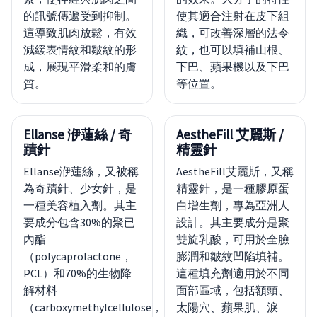
的訊號傳遞受到抑制。
使其適合注射在皮下組
這導致肌肉放鬆，有效
織，可改善深層的法令
減緩表情紋和皺紋的形
紋，也可以填補山根、
成，展現平滑柔和的膚
下巴、蘋果機以及下巴
質。
等位置。
Ellanse 洢蓮絲 / 奇
AestheFill 艾麗斯 /
蹟針
精靈針
Ellanse洢蓮絲，又被稱
AestheFill艾麗斯，又稱
為奇蹟針、少女針，是
精靈針，是一種膠原蛋
一種美容植入劑。其主
白增生劑，專為亞洲人
要成分包含30%的聚已
設計。其主要成分是聚
內酯
雙旋乳酸，可用於全臉
（polycaprolactone，
膨潤和皺紋凹陷填補。
PCL）和70%的生物降
這種填充劑適用於不同
解材料
面部區域，包括額頭、
（carboxymethylcellulose，
太陽穴、蘋果肌、淚