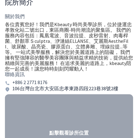
院所簡介
關於我們
各位貴賓您好！我們是Kbeauty 時尚美學診所，位於捷運忠
孝敦化站二號出口，東區商圈-時尚潮流的聚集區。 我們的
服務內容包括：鳳凰電波、音波拉提、皮秒雷射、肉毒桿
菌、舒顏萃Ｓculptra、洢漣絲ELLANSE、艾麗斯AestheFil
l、玻尿酸、晶亮瓷、膠原蛋白、立體鼻雕、埋線拉提...等
等。 一站式美學服務，解決您於美麗道路上的阻礙， 我們
擁有堅強陣容的醫學美容團隊與精益求精的技術，提供給您
精緻與完善的美麗服務！ 在追求美麗的道路上，kbeauty陪
您一起成長！讓您時時刻刻閃耀動人！
聯絡資訊
+886 2 2771 8176
106台灣台北市大安區忠孝東路四段223巷38號2樓
點擊觀看診所位置