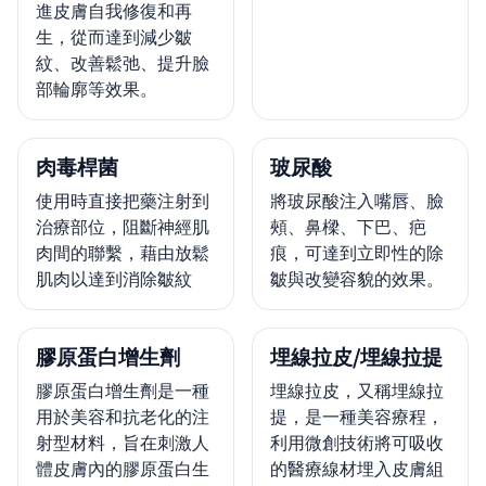
進皮膚自我修復和再
生，從而達到減少皺
紋、改善鬆弛、提升臉
部輪廓等效果。
肉毒桿菌
玻尿酸
使用時直接把藥注射到
將玻尿酸注入嘴唇、臉
治療部位，阻斷神經肌
頰、鼻樑、下巴、疤
肉間的聯繫，藉由放鬆
痕，可達到立即性的除
肌肉以達到消除皺紋
皺與改變容貌的效果。
膠原蛋白增生劑
埋線拉皮/埋線拉提
膠原蛋白增生劑是一種
埋線拉皮，又稱埋線拉
用於美容和抗老化的注
提，是一種美容療程，
射型材料，旨在刺激人
利用微創技術將可吸收
體皮膚內的膠原蛋白生
的醫療線材埋入皮膚組