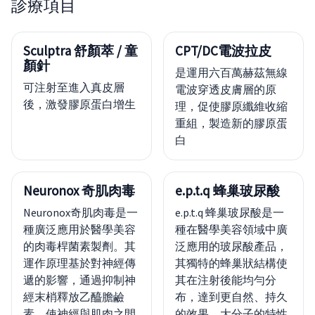
診療項目
Sculptra 舒顏萃 / 童
CPT/DC電波拉皮
顏針
是運用六百萬赫茲無線
可注射至進入真皮層
電波穿透皮膚層的原
後，激發膠原蛋白增生
理，促使膠原纖維收縮
重組，製造新的膠原蛋
白
Neuronox 奇肌肉毒
e.p.t.q 蜂巢玻尿酸
Neuronox奇肌肉毒是一
e.p.t.q 蜂巢玻尿酸是一
種廣泛應用於醫學美容
種在醫學美容領域中廣
的肉毒桿菌素製劑。其
泛應用的玻尿酸產品，
運作原理基於對神經傳
其獨特的蜂巢狀結構使
遞的影響，通過抑制神
其在注射後能均勻分
經末梢釋放乙醯膽鹼
布，達到更自然、持久
素，使神經與肌肉之間
的效果。大分子的特性