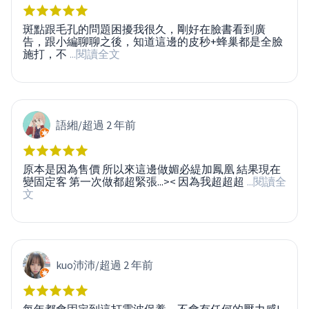
斑點跟毛孔的問題困擾我很久，剛好在臉書看到廣
告，跟小編聊聊之後，知道這邊的皮秒+蜂巢都是全臉
施打，不
...閱讀全文
語緗
/
超過 2 年前
原本是因為售價 所以來這邊做媚必緹加鳳凰 結果現在
變固定客 第一次做都超緊張...>< 因為我超超超
...閱讀全
文
kuo沛沛
/
超過 2 年前