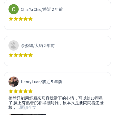
Chia Yu Chiu
/
將近 2 年前
余姿穎
/
大約 2 年前
Henry Luan
/
將近 5 年前
整體只能用舒服來形容我當下的心情，可以給10顆星
了 臉上有點暗沉看得很阿雑，原本只是要問問看怎麼
救，
...閱讀全文