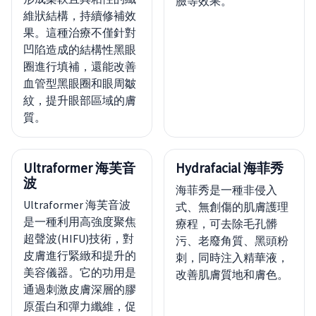
臉等效果。
維狀結構，持續修補效
果。這種治療不僅針對
凹陷造成的結構性黑眼
圈進行填補，還能改善
血管型黑眼圈和眼周皺
紋，提升眼部區域的膚
質。
Ultraformer 海芙音
Hydrafacial 海菲秀
波
海菲秀是一種非侵入
Ultraformer 海芙音波
式、無創傷的肌膚護理
是一種利用高強度聚焦
療程，可去除毛孔髒
超聲波(HIFU)技術，對
污、老廢角質、黑頭粉
皮膚進行緊緻和提升的
刺，同時注入精華液，
美容儀器。它的功用是
改善肌膚質地和膚色。
通過刺激皮膚深層的膠
原蛋白和彈力纖維，促