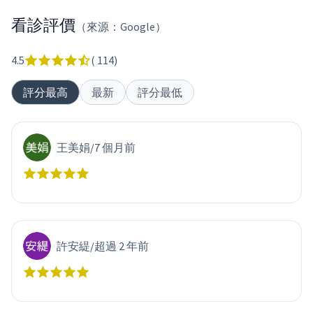
看診評價
（來源：Google）
4.5
(
114
)
評分最高
最新
評分最低
王美娟
/
7 個月前
許安緹
/
超過 2 年前