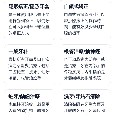
隱形矯正/隱形牙套
自鎖式矯正
是一種使用隱形矯正器
自鎖式有掀蓋設計可以
進行齒列矯正，以使牙
減少臨床上的操作時
齒可以排列至正確位置
間，能有效減少磨破口
的矯正方式
腔的機率
一般牙科
根管治療/抽神經
囊括所有牙齒及口腔疾
也可稱為齒內治療，就
病之診斷與治療，包括
是治療「牙齒內部」的
口腔檢查、洗牙、蛀牙
各種疾病，內部指的是
填補、根管治療等
牙髓組織及根管系統
蛀牙/齲齒治療
洗牙/牙結石清除
也稱蛀牙治療，就是用
清除黏附在牙齒表面及
人造的物質補上缺損牙
牙齦的牙石、牙菌膜和