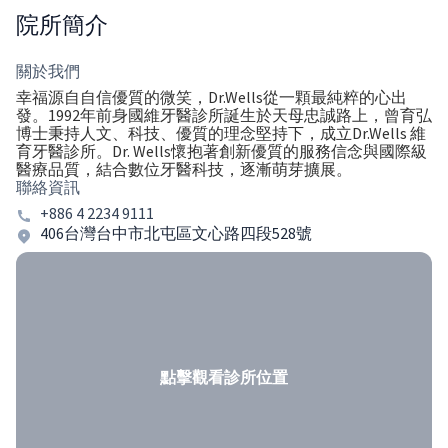
院所簡介
關於我們
幸福源自自信優質的微笑，Dr.Wells從一顆最純粹的心出
發。1992年前身國維牙醫診所誕生於天母忠誠路上，曾育弘
博士秉持人文、科技、優質的理念堅持下，成立Dr.Wells 維
育牙醫診所。Dr. Wells懷抱著創新優質的服務信念與國際級
醫療品質，結合數位牙醫科技，逐漸萌芽擴展。
聯絡資訊
+886 4 2234 9111
406台灣台中市北屯區文心路四段528號
點擊觀看診所位置