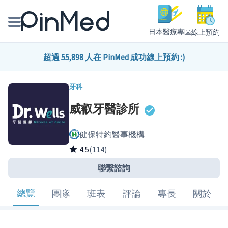
日本醫療專區
線上預約
線上預約醫師、院所
超過 55,898 人在 PinMed 成功線上預約 :)
醫師專欄專訪
牙科
威叡牙醫診所
健康主題館
健保特約醫事機構
我是醫療人員
4.5
(114)
聯繫諮詢
總覽
團隊
班表
評論
專長
關於