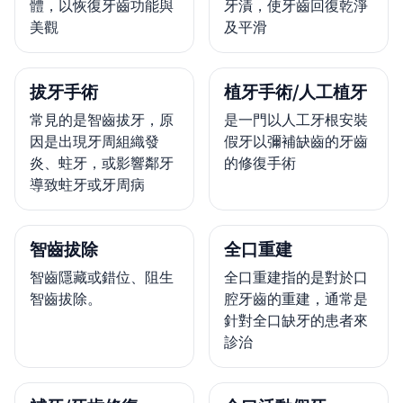
體，以恢復牙齒功能與
牙漬，使牙齒回復乾淨
美觀
及平滑
拔牙手術
植牙手術/人工植牙
常見的是智齒拔牙，原
是一門以人工牙根安裝
因是出現牙周組織發
假牙以彌補缺齒的牙齒
炎、蛀牙，或影響鄰牙
的修復手術
導致蛀牙或牙周病
智齒拔除
全口重建
智齒隱藏或錯位、阻生
全口重建指的是對於口
智齒拔除。
腔牙齒的重建，通常是
針對全口缺牙的患者來
診治