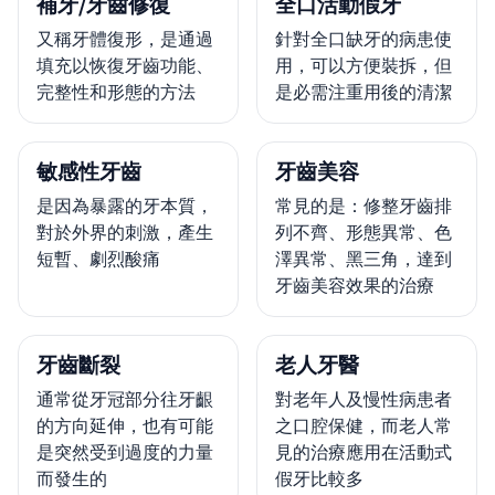
補牙/牙齒修復
全口活動假牙
又稱牙體復形，是通過
針對全口缺牙的病患使
填充以恢復牙齒功能、
用，可以方便裝拆，但
完整性和形態的方法
是必需注重用後的清潔
敏感性牙齒
牙齒美容
是因為暴露的牙本質，
常見的是：修整牙齒排
對於外界的刺激，產生
列不齊、形態異常、色
短暫、劇烈酸痛
澤異常、黑三角，達到
牙齒美容效果的治療
牙齒斷裂
老人牙醫
通常從牙冠部分往牙齦
對老年人及慢性病患者
的方向延伸，也有可能
之口腔保健，而老人常
是突然受到過度的力量
見的治療應用在活動式
而發生的
假牙比較多