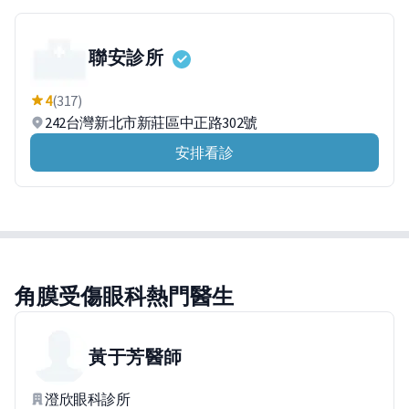
聯安診所
4
(317)
242台灣新北市新莊區中正路302號
安排看診
角膜受傷眼科熱門醫生
黃于芳
醫師
澄欣眼科診所