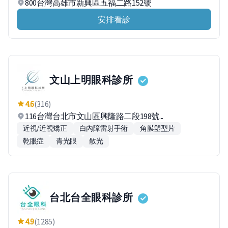
800台灣高雄市新興區五福二路152號
安排看診
文山上明眼科診所
4.6
(316)
116台灣台北市文山區興隆路二段198號...
近視/近視矯正
白內障雷射手術
角膜塑型片
乾眼症
青光眼
散光
台北台全眼科診所
4.9
(1285)