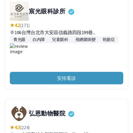
宸光眼科診所
4.2
(171)
106台灣台北市大安區信義路四段199巷...
青光眼
白內障
兒童眼科
視網膜病變
乾眼症
安排看診
弘恩動物醫院
4.3
(224)