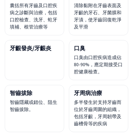
囊括所有牙齒及口腔疾
清除黏附在牙齒表面及
病之診斷與治療，包括
牙齦的牙石、牙菌膜和
口腔檢查、洗牙、蛀牙
牙漬，使牙齒回復乾淨
填補、根管治療等
及平滑
牙齦發炎/牙齦炎
口臭
口臭由口腔疾病造成佔
80-90%，應定期接受口
腔健康檢查。
智齒拔除
牙周病治療
智齒隱藏或錯位、阻生
多半發生於支持牙齒而
智齒拔除。
位於牙齒周圍的組織，
包括牙齦，牙周韌帶及
齒槽骨等的疾病