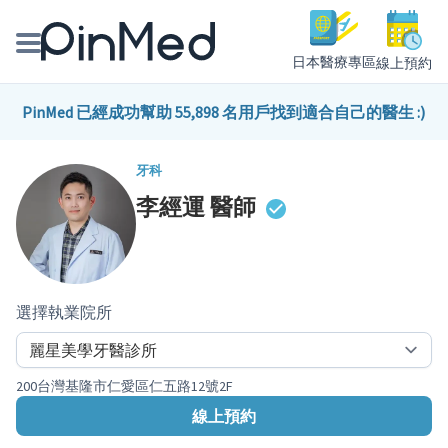
日本醫療專區
線上預約
線上預約醫師、院所
PinMed 已經成功幫助 55,898 名用戶找到適合自己的醫生 :)
醫師專欄專訪
牙科
李經運
醫師
健康主題館
我是醫療人員
選擇執業院所
200台灣基隆市仁愛區仁五路12號2F
線上預約