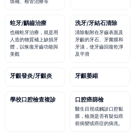
填補、根管治療等
蛀牙/齲齒治療
洗牙/牙結石清除
也稱蛀牙治療，就是用
清除黏附在牙齒表面及
人造的物質補上缺損牙
牙齦的牙石、牙菌膜和
體，以恢復牙齒功能與
牙漬，使牙齒回復乾淨
美觀
及平滑
牙齦發炎/牙齦炎
牙齦萎縮
學校口腔檢查複診
口腔癌篩檢
醫生目視或觸診口腔黏
膜，檢測是否有疑似癌
前病變或癌症的病兆。