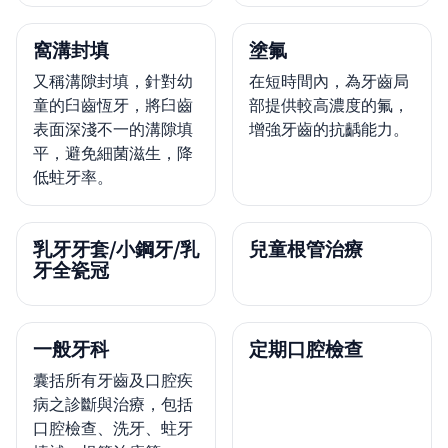
窩溝封填
塗氟
又稱溝隙封填，針對幼
在短時間內，為牙齒局
童的臼齒恆牙，將臼齒
部提供較高濃度的氟，
表面深淺不一的溝隙填
增強牙齒的抗齲能力。
平，避免細菌滋生，降
低蛀牙率。
乳牙牙套/小鋼牙/乳
兒童根管治療
牙全瓷冠
一般牙科
定期口腔檢查
囊括所有牙齒及口腔疾
病之診斷與治療，包括
口腔檢查、洗牙、蛀牙