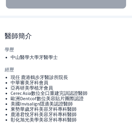
醫師
簡介
學歷
中山醫學大學牙醫學士
經歷
現任 鹿港鶴步牙醫診所院長
中華審美牙科會員
亞再研美學植牙會員
Cerec Asia數位全口重建完訓認證醫師
歐洲Dentcof數位美容貼片團際認證
美國Invisalign隱適美認證醫師
東勢華歲牙科美容牙科專科醫師
鹿港君悅牙科美容牙科專科醫師
彰化旭光美學美容牙科專科醫師