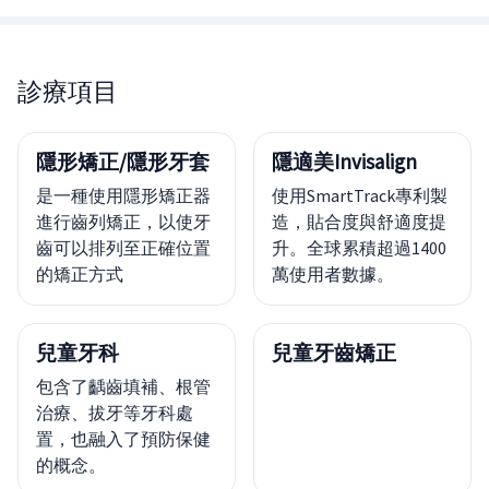
診療項目
隱形矯正/隱形牙套
隱適美Invisalign
是一種使用隱形矯正器
使用SmartTrack專利製
進行齒列矯正，以使牙
造，貼合度與舒適度提
齒可以排列至正確位置
升。全球累積超過1400
的矯正方式
萬使用者數據。
兒童牙科
兒童牙齒矯正
包含了齲齒填補、根管
治療、拔牙等牙科處
置，也融入了預防保健
的概念。