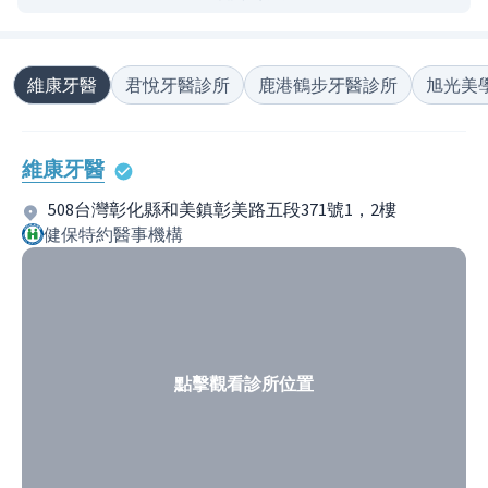
維康牙醫
君悅牙醫診所
鹿港鶴步牙醫診所
旭光美
維康牙醫
508台灣彰化縣和美鎮彰美路五段371號1，2樓
健保特約醫事機構
點擊觀看診所位置