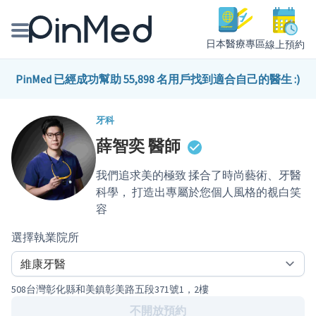
日本醫療專區
線上預約
線上預約醫師、院所
PinMed 已經成功幫助 55,898 名用戶找到適合自己的醫生 :)
醫師專欄專訪
牙科
薛智奕
醫師
健康主題館
我們追求美的極致 揉合了時尚藝術、牙醫
我是醫療人員
科學， 打造出專屬於您個人風格的覩白笑
容
選擇執業院所
508台灣彰化縣和美鎮彰美路五段371號1，2樓
不開放預約