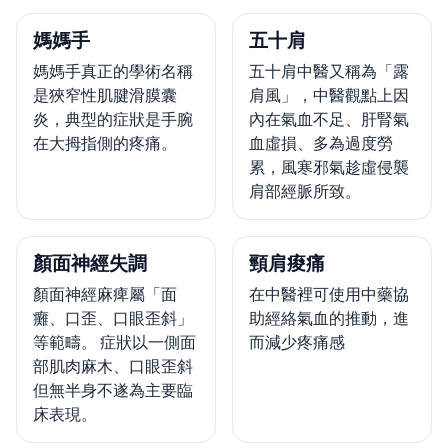
媽媽手
五十肩
媽媽手真正的學術名稱
五十肩中醫又稱為「露
是狹窄性肌腱滑膜囊
肩風」，中醫觀點上因
炎，典型的症狀是手腕
內在氣血不足、肝腎氣
在大拇指側的疼痛。
血虛損、多為過度勞
累，風寒邪氣趁虛侵襲
肩部經脈所致。
顏面神經失調
頸肩痠痛
顏面神經麻痺屬「面
在中醫裡可使用中藥協
癱、口歪、口眼歪斜」
助經絡氣血的推動，進
等範疇。 症狀以一側面
而減少疼痛感
部肌肉麻木、口眼歪斜
但無半身不遂為主要臨
床表現。