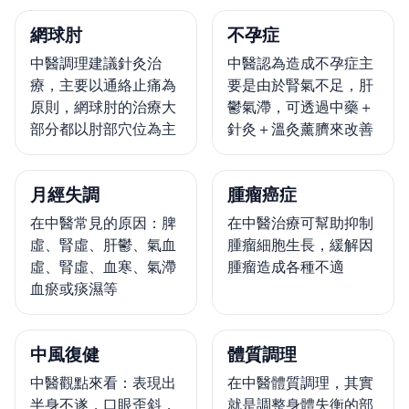
網球肘
不孕症
中醫調理建議針灸治
中醫認為造成不孕症主
療，主要以通絡止痛為
要是由於腎氣不足，肝
原則，網球肘的治療大
鬱氣滯，可透過中藥＋
部分都以肘部穴位為主
針灸＋溫灸薰臍來改善
月經失調
腫瘤癌症
在中醫常見的原因：脾
在中醫治療可幫助抑制
虛、腎虛、肝鬱、氣血
腫瘤細胞生長，緩解因
虛、腎虛、血寒、氣滯
腫瘤造成各種不適
血瘀或痰濕等
中風復健
體質調理
中醫觀點來看：表現出
在中醫體質調理，其實
半身不遂，口眼歪斜，
就是調整身體失衡的部