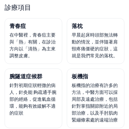
診療項目
青春痘
落枕
在中醫裡，青春痘主要
早晨起床時頭部無法轉
與「熱」有關，在診治
動的情況，並伴隨著肩
方向以「清熱」為主來
頸疼痛僵硬的症狀，這
調整皮膚。
就是我們常見的落枕。
腕隧道症候群
板機指
針對初期症狀輕微的病
板機指的治療有許多的
人，針灸能 夠疏通手腕
方法，中醫方面可以採
部的經絡，促進氣血循
局部及遠處治療，包括
環，能夠有效緩解不適
針對掌指關節附近的局
的症狀
部治療，以及手肘肌肉
緊繃條索處的遠端治療