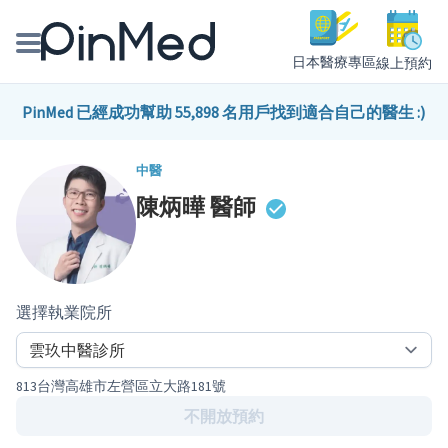
日本醫療專區
線上預約
線上預約醫師、院所
PinMed 已經成功幫助 55,898 名用戶找到適合自己的醫生 :)
醫師專欄專訪
中醫
陳炳曄
醫師
健康主題館
我是醫療人員
選擇執業院所
813台灣高雄市左營區立大路181號
不開放預約