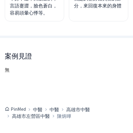
言語蹇澀，臉色蒼白，
分，來回復本來的身體
容易頭暈心悸等。
案例見證
無
PinMed
中醫
中醫
高雄市中醫
高雄市左營區中醫
陳炳曄