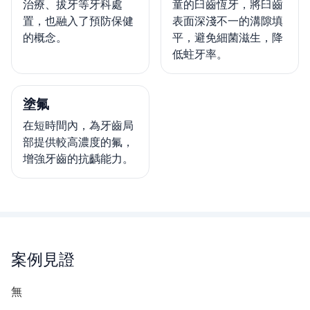
治療、拔牙等牙科處
童的臼齒恆牙，將臼齒
置，也融入了預防保健
表面深淺不一的溝隙填
的概念。
平，避免細菌滋生，降
低蛀牙率。
塗氟
在短時間內，為牙齒局
部提供較高濃度的氟，
增強牙齒的抗齲能力。
案例見證
無