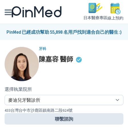
日本醫療專區
線上預約
線上預約醫師、院所
PinMed 已經成功幫助 55,898 名用戶找到適合自己的醫生 :)
醫師專欄專訪
牙科
陳嘉容
醫師
健康主題館
我是醫療人員
選擇執業院所
433台灣台中市沙鹿區鎮南路二段624號
聯繫諮詢