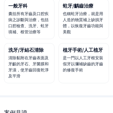
一般牙科
蛀牙/齲齒治療
囊括所有牙齒及口腔疾
也稱蛀牙治療，就是用
病之診斷與治療，包括
人造的物質補上缺損牙
口腔檢查、洗牙、蛀牙
體，以恢復牙齒功能與
填補、根管治療等
美觀
洗牙/牙結石清除
植牙手術/人工植牙
清除黏附在牙齒表面及
是一門以人工牙根安裝
牙齦的牙石、牙菌膜和
假牙以彌補缺齒的牙齒
牙漬，使牙齒回復乾淨
的修復手術
及平滑
案例見證