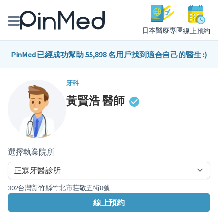
日本醫療專區
線上預約
線上預約醫師、院所
PinMed 已經成功幫助 55,898 名用戶找到適合自己的醫生 :)
醫師專欄專訪
牙科
黃賢浩
醫師
健康主題館
我是醫療人員
選擇執業院所
302台灣新竹縣竹北市莊敬五街8號
線上預約