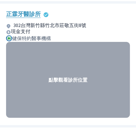
正霖牙醫診所
302台灣新竹縣竹北市莊敬五街8號
現金支付
健保特約醫事機構
點擊觀看診所位置