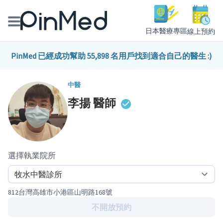
日本醫療專區
線上預約
線上預約醫師、院所
PinMed 已經成功幫助 55,898 名用戶找到適合自己的醫生 :)
醫師專欄專訪
中醫
李揚
醫師
健康主題館
我是醫療人員
選擇執業院所
812台灣高雄市小港區山明路168號
不開放預約