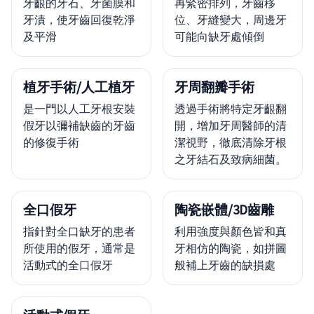
牙齦的牙石、牙菌膜和
再緊密排列，牙齒移
牙漬，使牙齒回復乾淨
位、牙縫變大，周邊牙
及平滑
可能向缺牙處傾倒
植牙手術/人工植牙
牙周翻瓣手術
是一門以人工牙根安裝
透過手術將特定牙齦翻
假牙以彌補缺齒的牙齒
開，增加牙周醫師的清
的修復手術
潔視野，徹底清除牙根
之牙結石及致病細菌。
全口假牙
陶瓷嵌體/3D齒雕
指針對全口缺牙的患者
利用強度與顏色皆和真
所使用的假牙，通常是
牙相仿的陶瓷，如拼圖
活動式的全口假牙
般補上牙齒的缺損處