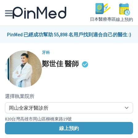
日本醫療專區
線上預約
線上預約醫師、院所
PinMed 已經成功幫助 55,898 名用戶找到適合自己的醫生 :)
醫師專欄專訪
牙科
鄭世佳
醫師
健康主題館
我是醫療人員
選擇執業院所
820台灣高雄市岡山區柳橋東路19號
線上預約