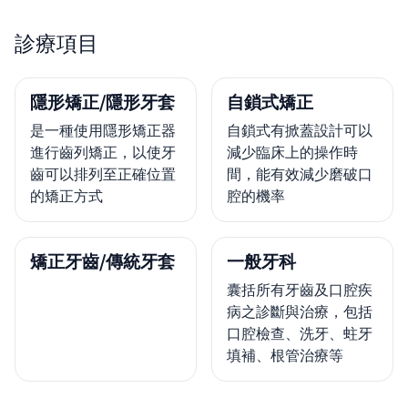
診療項目
隱形矯正/隱形牙套
自鎖式矯正
是一種使用隱形矯正器
自鎖式有掀蓋設計可以
進行齒列矯正，以使牙
減少臨床上的操作時
齒可以排列至正確位置
間，能有效減少磨破口
的矯正方式
腔的機率
矯正牙齒/傳統牙套
一般牙科
囊括所有牙齒及口腔疾
病之診斷與治療，包括
口腔檢查、洗牙、蛀牙
填補、根管治療等