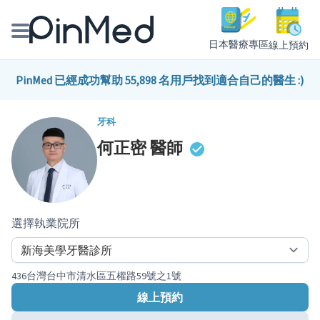
日本醫療專區
線上預約
線上預約醫師、院所
PinMed 已經成功幫助 55,898 名用戶找到適合自己的醫生 :)
醫師專欄專訪
牙科
何正密
醫師
健康主題館
我是醫療人員
選擇執業院所
436台灣台中市清水區五權路59號之1號
線上預約