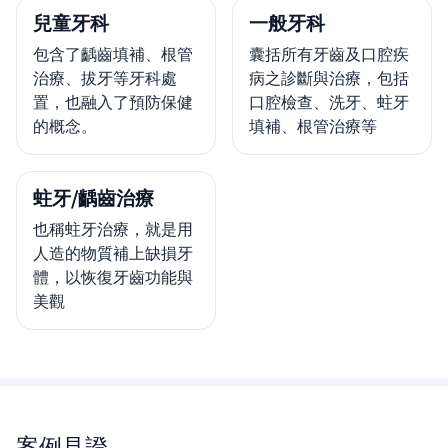
兒童牙科
一般牙科
包含了齲齒填補、根管
囊括所有牙齒及口腔疾
治療、拔牙等牙科處
病之診斷與治療，包括
置，也融入了預防保健
口腔檢查、洗牙、蛀牙
的概念。
填補、根管治療等
蛀牙/齲齒治療
也稱蛀牙治療，就是用
人造的物質補上缺損牙
體，以恢復牙齒功能與
美觀
案例見證