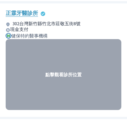
正霖牙醫診所
302台灣新竹縣竹北市莊敬五街8號
現金支付
健保特約醫事機構
點擊觀看診所位置