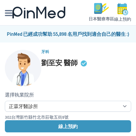
日本醫療專區
線上預約
線上預約醫師、院所
PinMed 已經成功幫助 55,898 名用戶找到適合自己的醫生 :)
醫師專欄專訪
牙科
劉至安
醫師
健康主題館
我是醫療人員
選擇執業院所
302台灣新竹縣竹北市莊敬五街8號
線上預約