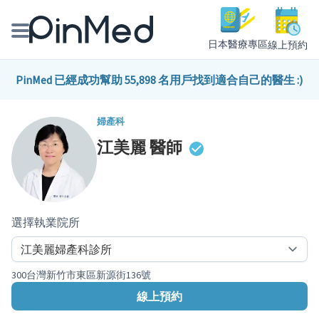
日本醫療專區
線上預約
線上預約醫師、院所
PinMed 已經成功幫助 55,898 名用戶找到適合自己的醫生 :)
醫師專欄專訪
婦產科
江美麗
醫師
健康主題館
我是醫療人員
選擇執業院所
300台灣新竹市東區新源街136號
線上預約