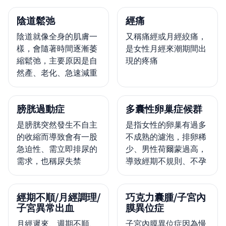
陰道鬆弛
經痛
陰道就像全身的肌膚一
又稱痛經或月經絞痛，
樣，會隨著時間逐漸萎
是女性月經來潮期間出
縮鬆弛，主要原因是自
現的疼痛
然產、老化、急速減重
膀胱過動症
多囊性卵巢症候群
是膀胱突然發生不自主
是指女性的卵巢有過多
的收縮而導致會有一股
不成熟的濾泡，排卵稀
急迫性、需立即排尿的
少、男性荷爾蒙過高，
需求，也稱尿失禁
導致經期不規則、不孕
經期不順/月經調理/
巧克力囊腫/子宮內
子宮異常出血
膜異位症
月經遲來、週期不順、
子宮內膜異位症因為慢