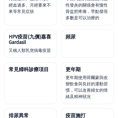
經血過多、月經要來不
性發炎的關係會有慢性
來等常見症狀
骨盆腔疼痛，早點發現
多數是可以治療的
HPV疫苗(九價)嘉喜
頻尿
Gardasil
又稱人類乳突病毒疫苗
常見婦科診療項目
更年期
更年期使用荷爾蒙與改
變飲食與良好的運動習
慣，可以改善婦女的情
緒及精神狀況
排尿異常
疫苗施打