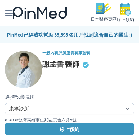
日本醫療專區
線上預約
線上預約醫師、院所
PinMed 已經成功幫助 55,898 名用戶找到適合自己的醫生 :)
醫師專欄專訪
一般內科
肝膽腸胃科
家醫科
謝孟書
醫師
健康主題館
我是醫療人員
選擇執業院所
814036台灣高雄市仁武區京吉六路5號
線上預約