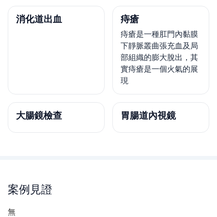
消化道出血
痔瘡
痔瘡是一種肛門內黏膜
下靜脈叢曲張充血及局
部組織的膨大脫出，其
實痔瘡是一個火氣的展
現
大腸鏡檢查
胃腸道內視鏡
案例見證
無