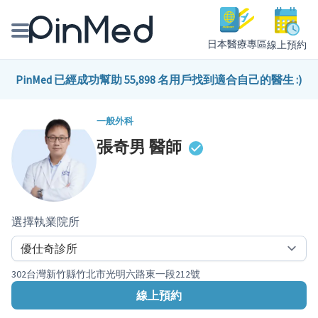
日本醫療專區
線上預約
線上預約醫師、院所
PinMed 已經成功幫助 55,898 名用戶找到適合自己的醫生 :)
醫師專欄專訪
一般外科
張奇男
醫師
健康主題館
我是醫療人員
選擇執業院所
302台灣新竹縣竹北市光明六路東一段212號
線上預約