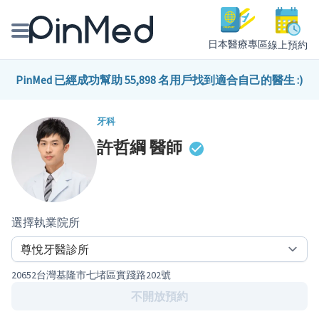
日本醫療專區
線上預約
線上預約醫師、院所
PinMed 已經成功幫助 55,898 名用戶找到適合自己的醫生 :)
醫師專欄專訪
牙科
許哲綱
醫師
健康主題館
我是醫療人員
選擇執業院所
20652台灣基隆市七堵區實踐路202號
不開放預約