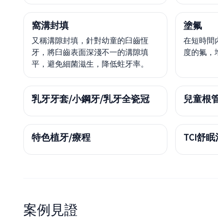
窩溝封填
塗氟
又稱溝隙封填，針對幼童的臼齒恆
在短時間
牙，將臼齒表面深淺不一的溝隙填
度的氟，
平，避免細菌滋生，降低蛀牙率。
乳牙牙套/小鋼牙/乳牙全瓷冠
兒童根
特色植牙/療程
TCI舒
案例見證