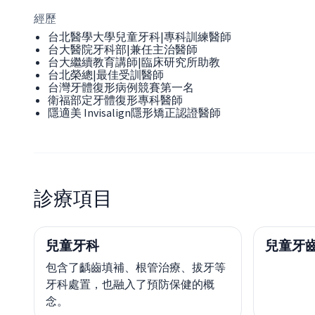
經歷
台北醫學大學兒童牙科|專科訓練醫師
台大醫院牙科部|兼任主治醫師
台大繼續教育講師|臨床研究所助教
台北榮總|最佳受訓醫師
台灣牙體復形病例競賽第一名
衛福部定牙體復形專科醫師
隱適美 Invisalign隱形矯正認證醫師
診療項目
兒童牙科
兒童牙
包含了齲齒填補、根管治療、拔牙等
牙科處置，也融入了預防保健的概
念。