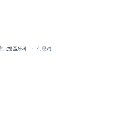
市北投區牙科
何思穎