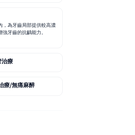
內，為牙齒局部提供較高濃
增強牙齒的抗齲能力。
管治療
眠治療/無痛麻醉