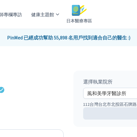
師專欄專訪
健康主題館
日本醫療專區
PinMed 已經成功幫助 55,898 名用戶找到適合自己的醫生 :)
選擇執業院所
112台灣台北市北投區石牌路