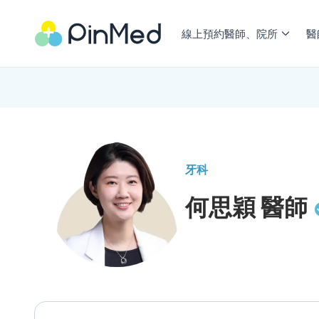
線上預約醫師、院所
醫
牙科
何思穎
醫師