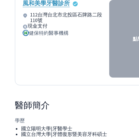
風和美學牙醫診所
112台灣台北市北投區石牌路二段
110號
現金支付
健保特約醫事機構
點
醫師
簡介
學歷
國立陽明大學|牙醫學士
國立台灣大學|牙體復形暨美容牙科碩士