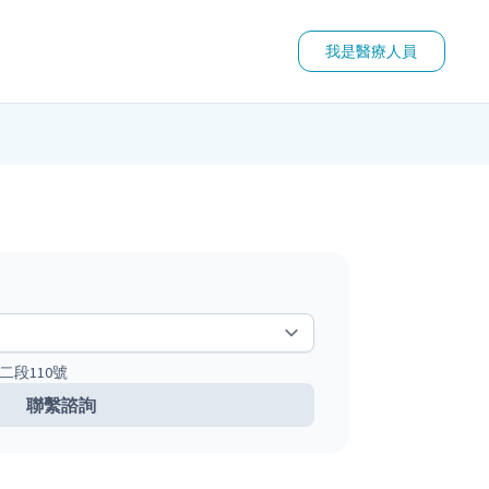
我是醫療人員
二段110號
聯繫諮詢