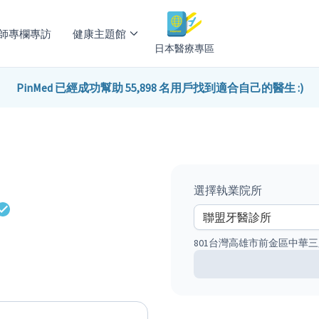
師專欄專訪
健康主題館
日本醫療專區
PinMed 已經成功幫助 55,898 名用戶找到適合自己的醫生 :)
選擇執業院所
801台灣高雄市前金區中華三