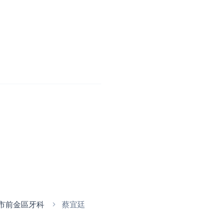
市前金區牙科
蔡宜廷