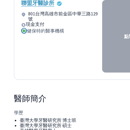
聯盟牙醫診所
801台灣高雄市前金區中華三路129
號
現金支付
健保特約醫事機構
點
醫師
簡介
學歷
臺灣大學牙醫研究所 博士班
臺灣大學牙醫研究所 碩士