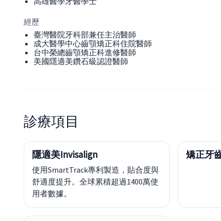
高雄醫學牙醫學士
經歷
臺灣醫院牙科部兼任主治醫師
成大醫學中心齒顎矯正科住院醫師
台中榮總齒顎矯正科進修醫師
美國隱適美鑽石級認證醫師
診療項目
隱適美Invisalign
矯正牙齒
使用SmartTrack專利製造，貼合度與
舒適度提升。全球累積超過1400萬使
用者數據。