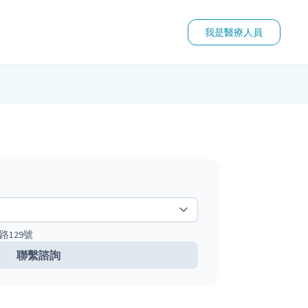
我是醫療人員
路129號
聯繫諮詢