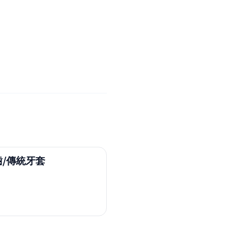
/傳統牙套