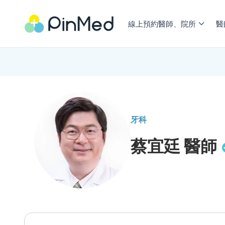
線上預約醫師、院所
醫
牙科
蔡宜廷
醫師