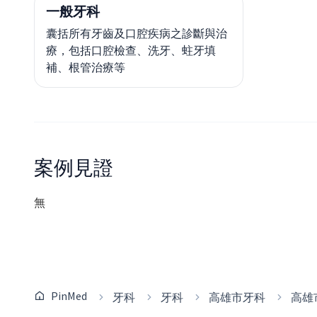
一般牙科
囊括所有牙齒及口腔疾病之診斷與治
療，包括口腔檢查、洗牙、蛀牙填
補、根管治療等
案例見證
無
PinMed
牙科
牙科
高雄市牙科
高雄