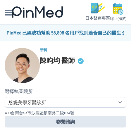
日本醫療專區
線上預約
線上預約醫師、院所
PinMed 已經成功幫助 55,898 名用戶找到適合自己的醫生 :)
醫師專欄專訪
牙科
陳昫均
醫師
健康主題館
我是醫療人員
選擇執業院所
433台灣台中市沙鹿區鎮南路二段624號
聯繫諮詢