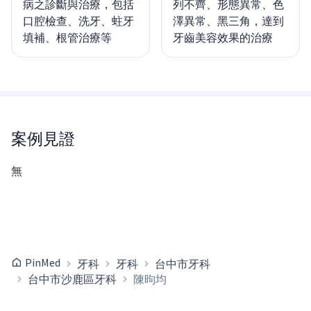
病之診斷與治療，包括
列不齊、形態異常、色
口腔檢查、洗牙、蛀牙
澤異常、黑三角，達到
填補、根管治療等
牙齒美容效果的治療
案例見證
無
PinMed
牙科
牙科
台中市牙科
台中市沙鹿區牙科
陳昫均