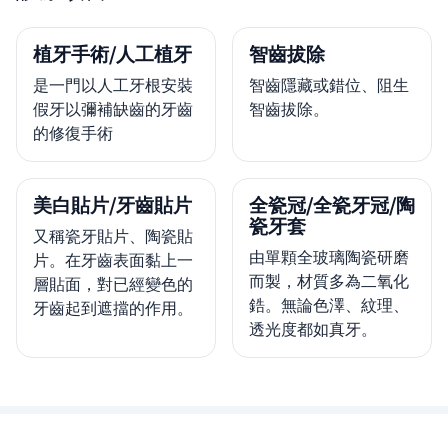
植牙手術/人工植牙
智齒拔除
是一門以人工牙根安裝
智齒隱藏或錯位、阻生
假牙以彌補缺齒的牙齒
智齒拔除。
的修復手術
美白貼片/牙齒貼片
全瓷冠/全瓷牙冠/陶
瓷牙套
又稱瓷牙貼片、陶瓷貼
由單顆全玻璃陶瓷研磨
片。在牙齒表面黏上一
而製，材質多為二氧化
層貼面，對已經變色的
鋯。無論色澤、紋理、
牙齒起到遮擋的作用。
透光度都如真牙。