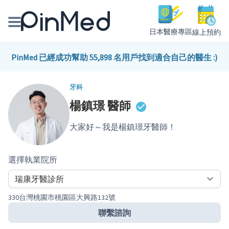
日本醫療專區
線上預約
線上預約醫師、院所
PinMed 已經成功幫助 55,898 名用戶找到適合自己的醫生 :)
醫師專欄專訪
牙科
楊鎮璟
醫師
健康主題館
大家好～我是楊鎮璟牙醫師！
我是醫療人員
選擇執業院所
330台灣桃園市桃園區大興路132號
聯繫諮詢