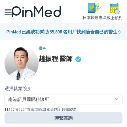
日本醫療專區
線上預約
線上預約醫師、院所
PinMed 已經成功幫助 55,898 名用戶找到適合自己的醫生 :)
醫師專欄專訪
眼科
趙振程
醫師
健康主題館
我是醫療人員
選擇執業院所
115台灣台北市南港區忠孝東路五段980號
聯繫諮詢