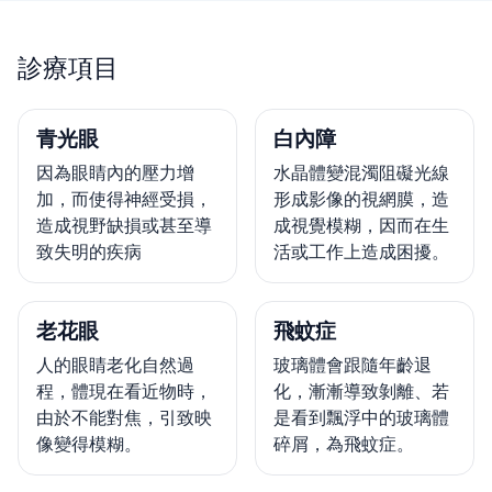
診療項目
青光眼
白內障
因為眼睛內的壓力增
水晶體變混濁阻礙光線
加，而使得神經受損，
形成影像的視網膜，造
造成視野缺損或甚至導
成視覺模糊，因而在生
致失明的疾病
活或工作上造成困擾。
老花眼
飛蚊症
人的眼睛老化自然過
玻璃體會跟隨年齡退
程，體現在看近物時，
化，漸漸導致剝離、若
由於不能對焦，引致映
是看到飄浮中的玻璃體
像變得模糊。
碎屑，為飛蚊症。