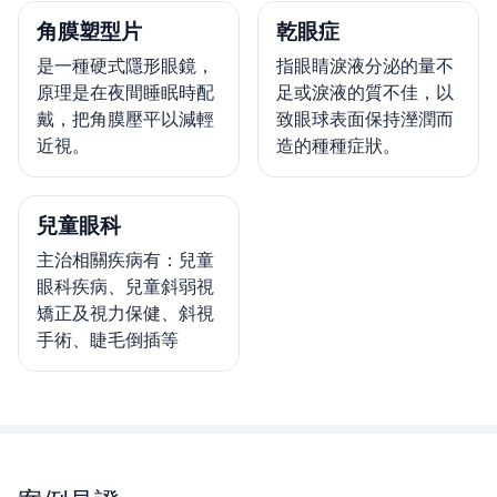
角膜塑型片
乾眼症
是一種硬式隱形眼鏡，
指眼睛淚液分泌的量不
原理是在夜間睡眠時配
足或淚液的質不佳，以
戴，把角膜壓平以減輕
致眼球表面保持溼潤而
近視。
造的種種症狀。
兒童眼科
主治相關疾病有：兒童
眼科疾病、兒童斜弱視
矯正及視力保健、斜視
手術、睫毛倒插等