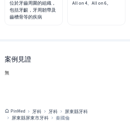
位於牙齒周圍的組織，
All on 4、All on 6。
包括牙齦，牙周韌帶及
齒槽骨等的疾病
案例見證
無
PinMed
牙科
牙科
屏東縣牙科
屏東縣屏東市牙科
秦國倫