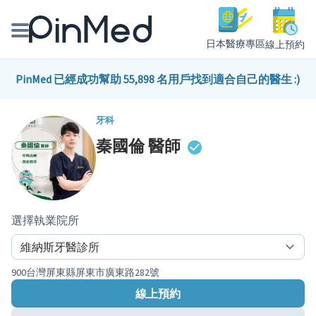
日本醫療專區
線上預約
線上預約醫師、院所
PinMed 已經成功幫助 55,898 名用戶找到適合自己的醫生 :)
醫師專欄專訪
牙科
秦國倫
醫師
健康主題館
我是醫療人員
選擇執業院所
900台灣屏東縣屏東市廣東路282號
線上預約