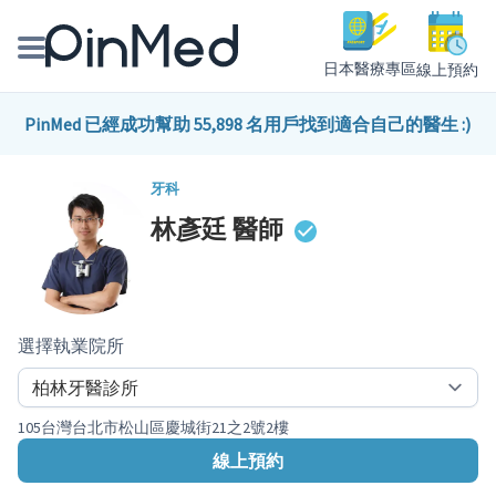
日本醫療專區
線上預約
線上預約醫師、院所
PinMed 已經成功幫助 55,898 名用戶找到適合自己的醫生 :)
醫師專欄專訪
牙科
林彥廷
醫師
健康主題館
我是醫療人員
選擇執業院所
105台灣台北市松山區慶城街21之2號2樓
線上預約