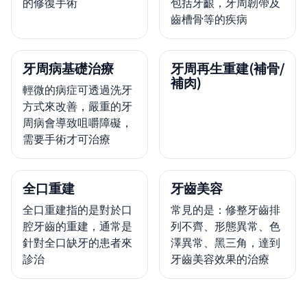
的修復手術
包括牙齦，牙周韌帶及
齒槽骨等的疾病
牙周病基礎治療
牙周再生重建(補骨/
補肉)
輕微的病症可透過洗牙
方式來改善，嚴重的牙
周病會導致咀嚼障礙，
需要手術才可治療
全口重建
牙齒美容
全口重建指的是對於口
常見的是：修整牙齒排
腔牙齒的重建，通常是
列不齊、形態異常、色
針對全口缺牙的患者來
澤異常、黑三角，達到
診治
牙齒美容效果的治療