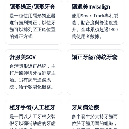
隱形矯正/隱形牙套
隱適美Invisalign
是一種使用隱形矯正器
使用SmartTrack專利製
進行齒列矯正，以使牙
造，貼合度與舒適度提
齒可以排列至正確位置
升。全球累積超過1400
的矯正方式
萬使用者數據。
舒服美SOV
矯正牙齒/傳統牙套
台灣隱形矯正品牌，主
打牙醫師與牙技師雙主
治。另有病患追蹤系
統，給予客製化服務。
植牙手術/人工植牙
牙周病治療
是一門以人工牙根安裝
多半發生於支持牙齒而
假牙以彌補缺齒的牙齒
位於牙齒周圍的組織，