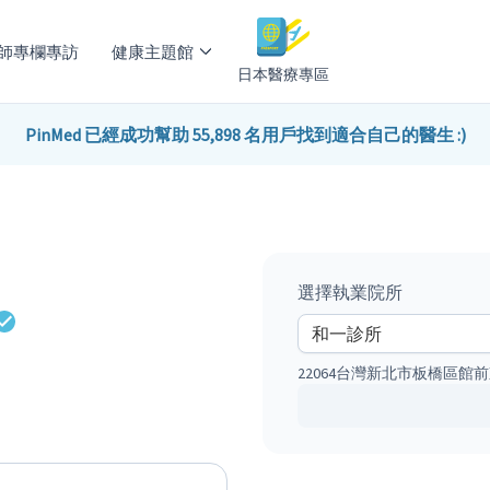
師專欄專訪
健康主題館
日本醫療專區
PinMed 已經成功幫助 55,898 名用戶找到適合自己的醫生 :)
選擇執業院所
22064台灣新北市板橋區館前東