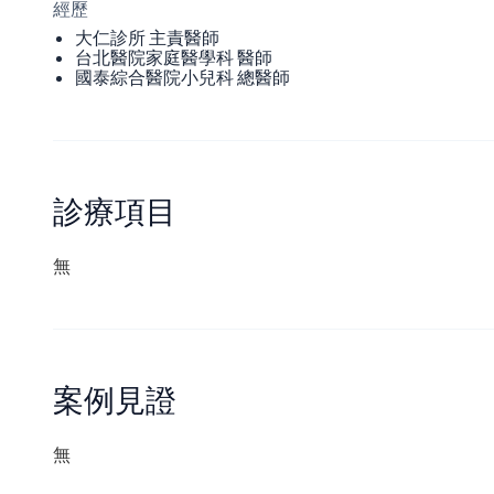
經歷
大仁診所 主責醫師
台北醫院家庭醫學科 醫師
國泰綜合醫院小兒科 總醫師
診療項目
無
案例見證
無