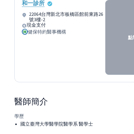
和一診所
22064台灣新北市板橋區館前東路26
號3樓-2
現金支付
健保特約醫事機構
點
醫師
簡介
學歷
國立臺灣大學醫學院醫學系 醫學士