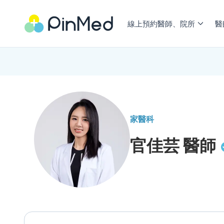
線上預約醫師、院所
醫
家醫科
官佳芸
醫師