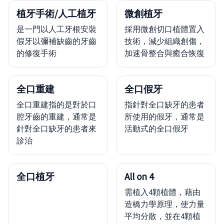
植牙手術/人工植牙
微創植牙
是一門以人工牙根安裝
採用微創切口植體置入
假牙以彌補缺齒的牙齒
技術，減少組織創傷，
的修復手術
加速骨整合與癒合恢復
全口重建
全口假牙
全口重建指的是對於口
指針對全口缺牙的患者
腔牙齒的重建，通常是
所使用的假牙，通常是
針對全口缺牙的患者來
活動式的全口假牙
診治
全口植牙
All on 4
需植入4顆植體，藉由
造橋力學原理，使力量
平均分散，並在4顆植