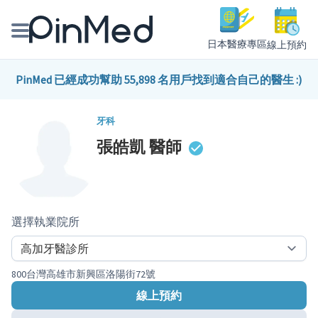
日本醫療專區
線上預約
線上預約醫師、院所
PinMed 已經成功幫助 55,898 名用戶找到適合自己的醫生 :)
醫師專欄專訪
牙科
張皓凱
醫師
健康主題館
我是醫療人員
選擇執業院所
800台灣高雄市新興區洛陽街72號
線上預約