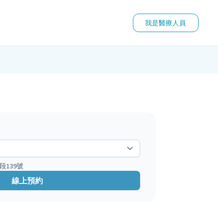
我是醫療人員
段139號
線上預約