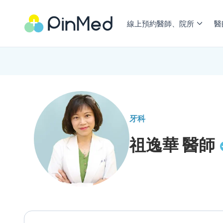
線上預約醫師、院所
醫
牙科
祖逸華
醫師