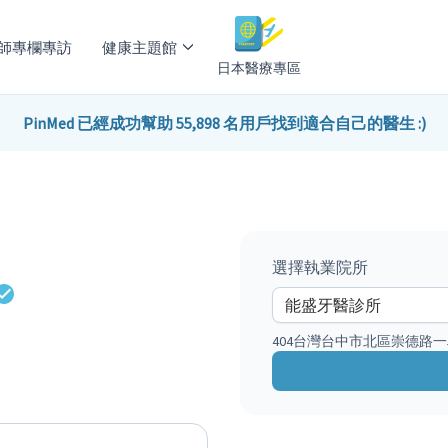
師專欄專訪
健康主題館
日本醫療專區
PinMed 已經成功幫助 55,898 名用戶找到適合自己的醫生 :)
選擇執業院所
404台灣台中市北區崇德路一