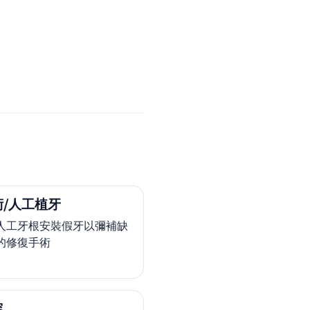
/人工植牙
人工牙根安裝假牙以彌補缺
的修復手術
容