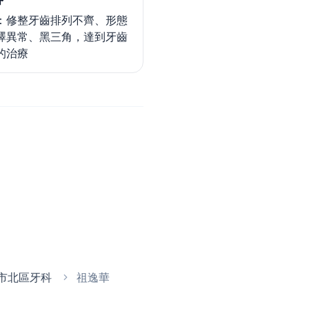
：修整牙齒排列不齊、形態
澤異常、黑三角，達到牙齒
的治療
市北區牙科
祖逸華