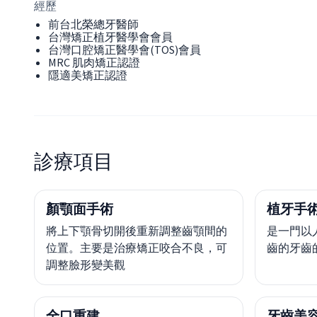
經歷
前台北榮總牙醫師
台灣矯正植牙醫學會會員
台灣口腔矯正醫學會(TOS)會員
MRC 肌肉矯正認證
隱適美矯正認證
診療項目
顏顎面手術
植牙手術
將上下顎骨切開後重新調整齒顎間的
是一門以
位置。主要是治療矯正咬合不良，可
齒的牙齒
調整臉形變美觀
全口重建
牙齒美