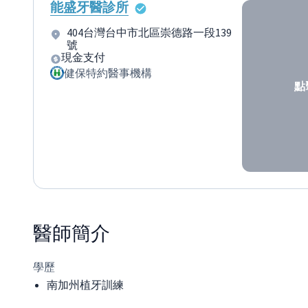
能盛牙醫診所
404台灣台中市北區崇德路一段139
號
現金支付
健保特約醫事機構
點
醫師
簡介
學歷
南加州植牙訓練