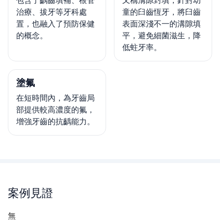
治療、拔牙等牙科處
童的臼齒恆牙，將臼齒
置，也融入了預防保健
表面深淺不一的溝隙填
的概念。
平，避免細菌滋生，降
低蛀牙率。
塗氟
在短時間內，為牙齒局
部提供較高濃度的氟，
增強牙齒的抗齲能力。
案例見證
無