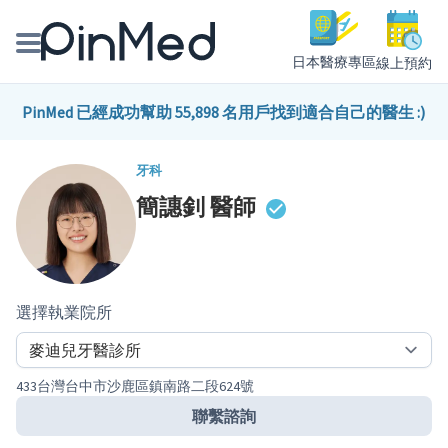
日本醫療專區
線上預約
線上預約醫師、院所
PinMed 已經成功幫助 55,898 名用戶找到適合自己的醫生 :)
醫師專欄專訪
牙科
簡譓釗
醫師
健康主題館
我是醫療人員
選擇執業院所
433台灣台中市沙鹿區鎮南路二段624號
聯繫諮詢