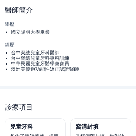
醫師
簡介
學歷
國立陽明大學畢業
經歷
台中榮總兒童牙科醫師
台中榮總兒童牙科專科訓練
中華民國兒童牙醫學會會員
澳洲美優適功能性矯正認證醫師
診療項目
兒童牙科
窩溝封填
包含了齲齒填補、根管
又稱溝隙封填，針對幼