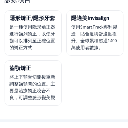
隱形矯正/隱形牙套
隱適美Invisalign
是一種使用隱形矯正器
使用SmartTrack專利製
進行齒列矯正，以使牙
造，貼合度與舒適度提
齒可以排列至正確位置
升。全球累積超過1400
的矯正方式
萬使用者數據。
齒顎矯正
將上下顎骨切開後重新
調整齒顎間的位置。主
要是治療矯正咬合不
良，可調整臉形變美觀