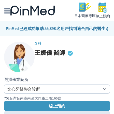
日本醫療專區
線上預約
線上預約醫師、院所
PinMed 已經成功幫助 55,898 名用戶找到適合自己的醫生 :)
醫師專欄專訪
牙科
王媛儀
醫師
健康主題館
我是醫療人員
選擇執業院所
702台灣台南市南區大同路二段166號
線上預約