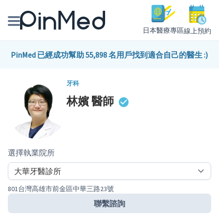
日本醫療專區
線上預約
線上預約醫師、院所
PinMed 已經成功幫助 55,898 名用戶找到適合自己的醫生 :)
醫師專欄專訪
牙科
林嬪
醫師
健康主題館
我是醫療人員
選擇執業院所
801台灣高雄市前金區中華三路23號
聯繫諮詢