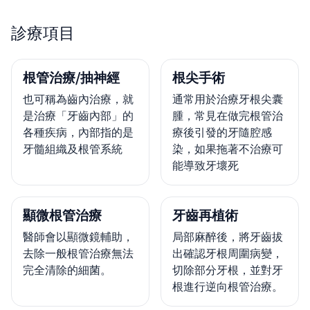
診療項目
根管治療/抽神經
根尖手術
也可稱為齒內治療，就
通常用於治療牙根尖囊
是治療「牙齒內部」的
腫，常見在做完根管治
各種疾病，內部指的是
療後引發的牙隨腔感
牙髓組織及根管系統
染，如果拖著不治療可
能導致牙壞死
顯微根管治療
牙齒再植術
醫師會以顯微鏡輔助，
局部麻醉後，將牙齒拔
去除一般根管治療無法
出確認牙根周圍病變，
完全清除的細菌。
切除部分牙根，並對牙
根進行逆向根管治療。