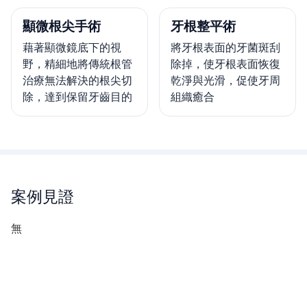
顯微根尖手術
牙根整平術
藉著顯微鏡底下的視
將牙根表面的牙菌斑刮
野，精細地將傳統根管
除掉，使牙根表面恢復
治療無法解決的根尖切
乾淨與光滑，促使牙周
除，達到保留牙齒目的
組織癒合
案例見證
無