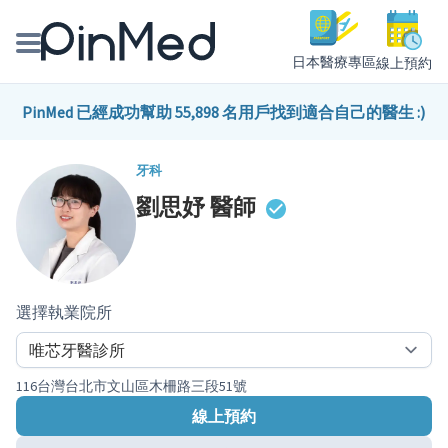
日本醫療專區
線上預約
線上預約醫師、院所
PinMed 已經成功幫助 55,898 名用戶找到適合自己的醫生 :)
醫師專欄專訪
牙科
劉思妤
醫師
健康主題館
我是醫療人員
選擇執業院所
116台灣台北市文山區木柵路三段51號
線上預約