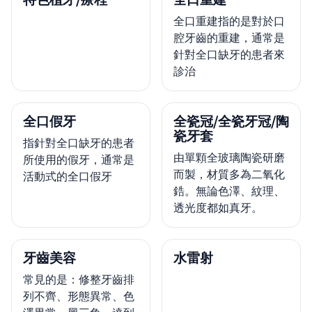
全口重建指的是對於口
腔牙齒的重建，通常是
針對全口缺牙的患者來
診治
全口假牙
全瓷冠/全瓷牙冠/陶
瓷牙套
指針對全口缺牙的患者
由單顆全玻璃陶瓷研磨
所使用的假牙，通常是
而製，材質多為二氧化
活動式的全口假牙
鋯。無論色澤、紋理、
透光度都如真牙。
牙齒美容
水雷射
常見的是：修整牙齒排
列不齊、形態異常、色