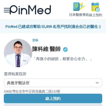
日本醫療專區
線上預約
線上預約醫師、院所
PinMed 已經成功幫助 55,898 名用戶找到適合自己的醫生 :)
醫師專欄專訪
牙科
陳科維
醫師
健康主題館
「再微小的細節，都要全心全力 。」
我是醫療人員
選擇執業院所
100台灣台北市中正區信義路二段123號
線上預約