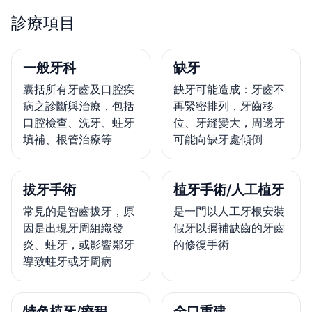
診療項目
一般牙科
缺牙
囊括所有牙齒及口腔疾
缺牙可能造成：牙齒不
病之診斷與治療，包括
再緊密排列，牙齒移
口腔檢查、洗牙、蛀牙
位、牙縫變大，周邊牙
填補、根管治療等
可能向缺牙處傾倒
拔牙手術
植牙手術/人工植牙
常見的是智齒拔牙，原
是一門以人工牙根安裝
因是出現牙周組織發
假牙以彌補缺齒的牙齒
炎、蛀牙，或影響鄰牙
的修復手術
導致蛀牙或牙周病
特色植牙/療程
全口重建