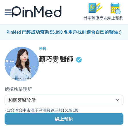
日本醫療專區
線上預約
線上預約醫師、院所
PinMed 已經成功幫助 55,898 名用戶找到適合自己的醫生 :)
醫師專欄專訪
牙科
顏巧雯
醫師
健康主題館
我是醫療人員
選擇執業院所
427台灣台中市潭子區潭興路三段102號2樓
線上預約