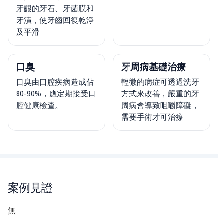
牙齦的牙石、牙菌膜和
牙漬，使牙齒回復乾淨
及平滑
口臭
牙周病基礎治療
口臭由口腔疾病造成佔
輕微的病症可透過洗牙
80-90%，應定期接受口
方式來改善，嚴重的牙
腔健康檢查。
周病會導致咀嚼障礙，
需要手術才可治療
案例見證
無