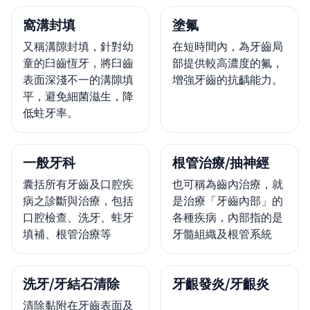
窩溝封填
塗氟
又稱溝隙封填，針對幼
在短時間內，為牙齒局
童的臼齒恆牙，將臼齒
部提供較高濃度的氟，
表面深淺不一的溝隙填
增強牙齒的抗齲能力。
平，避免細菌滋生，降
低蛀牙率。
一般牙科
根管治療/抽神經
囊括所有牙齒及口腔疾
也可稱為齒內治療，就
病之診斷與治療，包括
是治療「牙齒內部」的
口腔檢查、洗牙、蛀牙
各種疾病，內部指的是
填補、根管治療等
牙髓組織及根管系統
洗牙/牙結石清除
牙齦發炎/牙齦炎
清除黏附在牙齒表面及