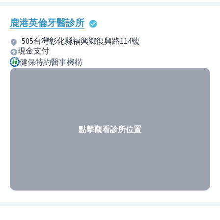
鹿港英倫牙醫診所
505台灣彰化縣福興鄉復興路114號
現金支付
健保特約醫事機構
點擊觀看診所位置