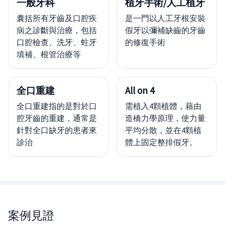
一般牙科
植牙手術/人工植牙
囊括所有牙齒及口腔疾
是一門以人工牙根安裝
病之診斷與治療，包括
假牙以彌補缺齒的牙齒
口腔檢查、洗牙、蛀牙
的修復手術
填補、根管治療等
全口重建
All on 4
全口重建指的是對於口
需植入4顆植體，藉由
腔牙齒的重建，通常是
造橋力學原理，使力量
針對全口缺牙的患者來
平均分散，並在4顆植
診治
體上固定整排假牙。
案例見證