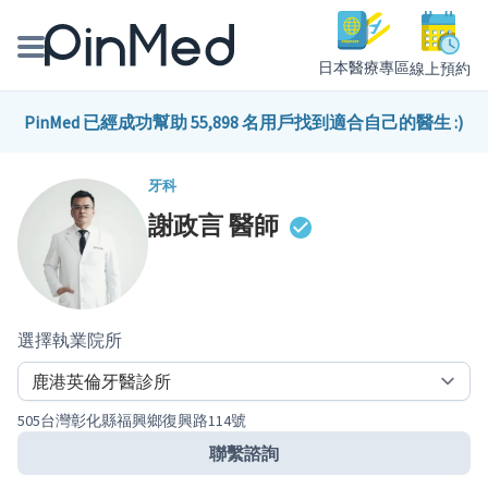
日本醫療專區
線上預約
線上預約醫師、院所
PinMed 已經成功幫助 55,898 名用戶找到適合自己的醫生 :)
醫師專欄專訪
牙科
謝政言
醫師
健康主題館
我是醫療人員
選擇執業院所
505台灣彰化縣福興鄉復興路114號
聯繫諮詢