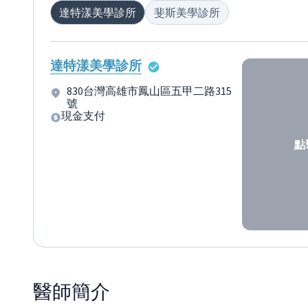
達特漾美學診所
斐斯美學診所
達特漾美學診所
830台灣高雄市鳳山區五甲二路315
號
現金支付
點
醫師
簡介