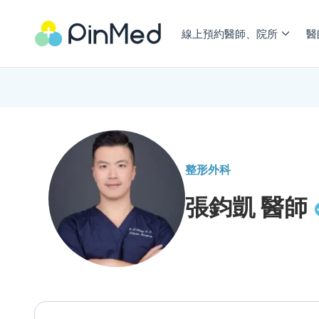
線上預約醫師、院所
醫
整形外科
張鈞凱
醫師