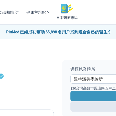
師專欄專訪
健康主題館
日本醫療專區
PinMed 已經成功幫助 55,898 名用戶找到適合自己的醫生 :)
選擇執業院所
830台灣高雄市鳳山區五甲二