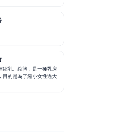
養
術
稱縮乳、縮胸，是一種乳房
，目的是為了縮小女性過大