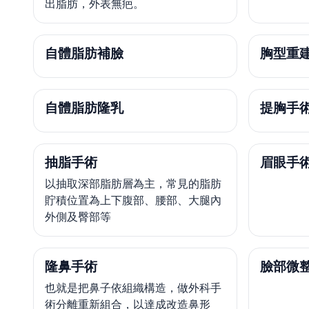
出脂肪，外表無疤。
自體脂肪補臉
胸型重
自體脂肪隆乳
提胸手
抽脂手術
眉眼手
以抽取深部脂肪層為主，常見的脂肪
貯積位置為上下腹部、腰部、大腿內
外側及臀部等
隆鼻手術
臉部微
也就是把鼻子依組織構造，做外科手
術分離重新組合，以達成改造鼻形