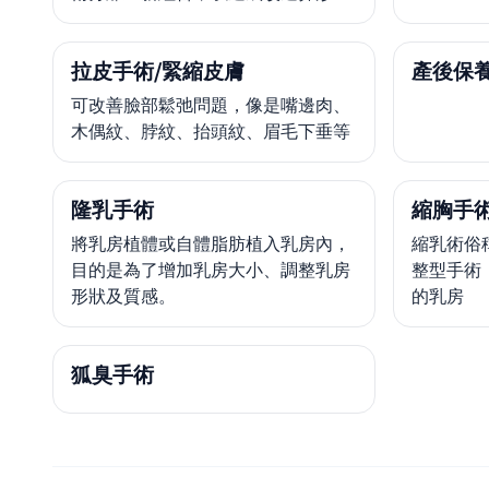
拉皮手術/緊縮皮膚
產後保
可改善臉部鬆弛問題，像是嘴邊肉、
木偶紋、脖紋、抬頭紋、眉毛下垂等
隆乳手術
縮胸手
將乳房植體或自體脂肪植入乳房內，
縮乳術俗
目的是為了增加乳房大小、調整乳房
整型手術
形狀及質感。
的乳房
狐臭手術