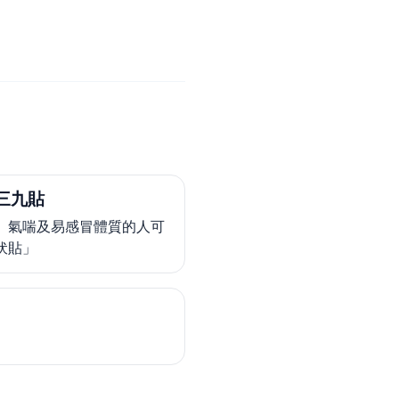
三九貼
、氣喘及易感冒體質的人可
伏貼」