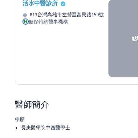
活水中醫診所
813台灣高雄市左營區富民路159號
健保特約醫事機構
點
醫師
簡介
學歷
長庚醫學院中西醫學士