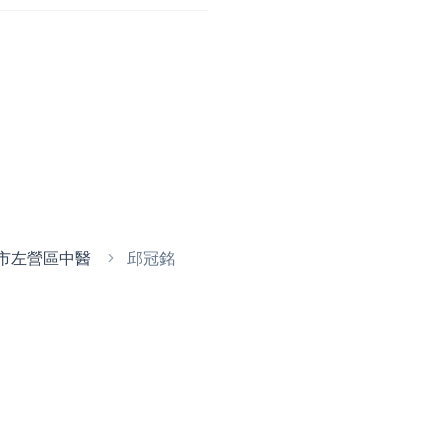
市左營區中醫
邱冠銘