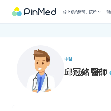
線上預約醫師、院所
醫
中醫
邱冠銘
醫師