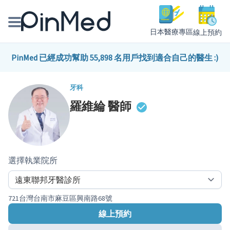
日本醫療專區
線上預約
線上預約醫師、院所
PinMed 已經成功幫助 55,898 名用戶找到適合自己的醫生 :)
醫師專欄專訪
牙科
羅維綸
醫師
健康主題館
我是醫療人員
選擇執業院所
721台灣台南市麻豆區興南路68號
線上預約