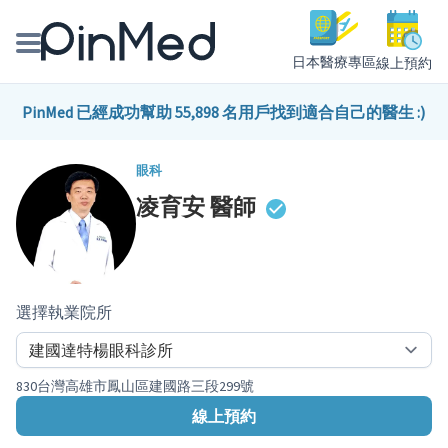
日本醫療專區
線上預約
線上預約醫師、院所
PinMed 已經成功幫助 55,898 名用戶找到適合自己的醫生 :)
醫師專欄專訪
眼科
凌育安
醫師
健康主題館
我是醫療人員
選擇執業院所
830台灣高雄市鳳山區建國路三段299號
線上預約