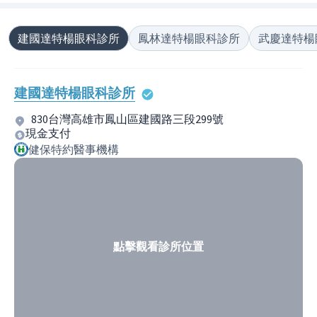
建國達特楊眼科診所
鳳林達特楊眼科診所
武慶達特楊
建國達特楊眼科診所
830台灣高雄市鳳山區建國路三段299號
現金支付
健保特約醫事機構
點擊觀看診所位置