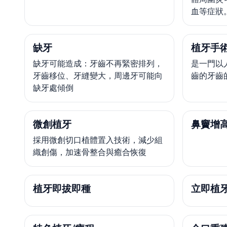
血等症狀
缺牙
植牙手術
缺牙可能造成：牙齒不再緊密排列，
是一門以
牙齒移位、牙縫變大，周邊牙可能向
齒的牙齒
缺牙處傾倒
微創植牙
鼻竇增
採用微創切口植體置入技術，減少組
織創傷，加速骨整合與癒合恢復
植牙即拔即種
立即植