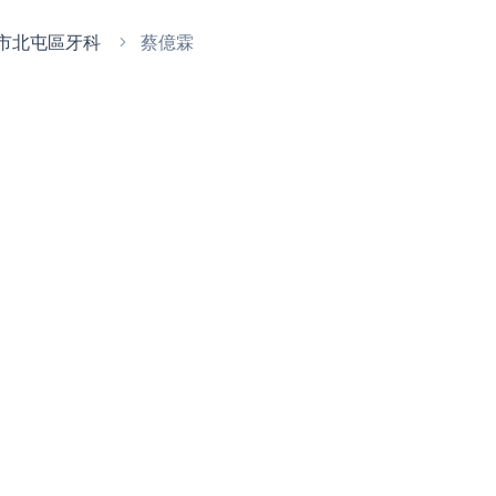
市北屯區牙科
蔡億霖