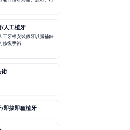
。
/人工植牙
人工牙根安裝假牙以彌補缺
的修復手術
高術
牙/即拔即種植牙