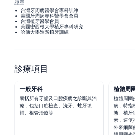
經歷
台灣牙周病醫學會專科訓練
美國牙周病專科醫學會會員
台灣植牙醫學會員
美國密西根大學植牙專科研究
哈佛大學進階植牙訓練
診療項目
一般牙科
植體周
囊括所有牙齒及口腔疾病之診斷與治
植體周圍
療，包括口腔檢查、洗牙、蛀牙填
病，特指
補、根管治療等
態。植牙
素，這使
外來細菌
體周圍炎