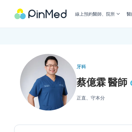
線上預約醫師、院所
醫
牙科
蔡億霖
醫師
正直、守本分