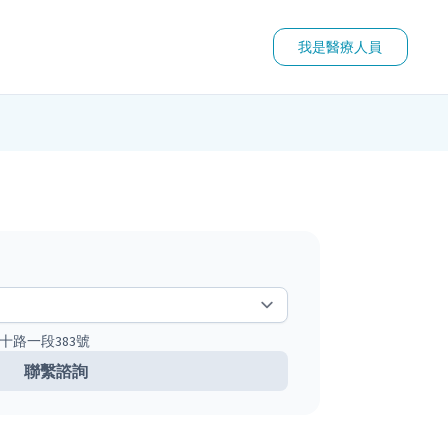
我是醫療人員
十路一段383號
聯繫諮詢