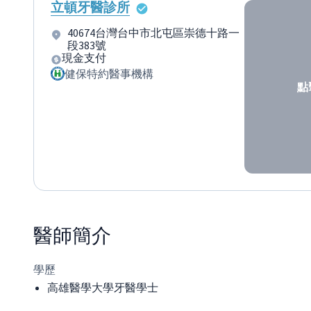
立頓牙醫診所
40674台灣台中市北屯區崇德十路一
段383號
現金支付
健保特約醫事機構
點
醫師
簡介
學歷
高雄醫學大學牙醫學士