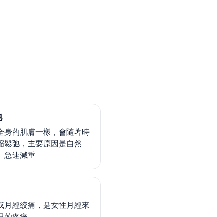
弛
全身的肌膚一樣，會隨著時
縮鬆弛，主要原因是自然
、急速減重
或月經絞痛，是女性月經來
現的疼痛