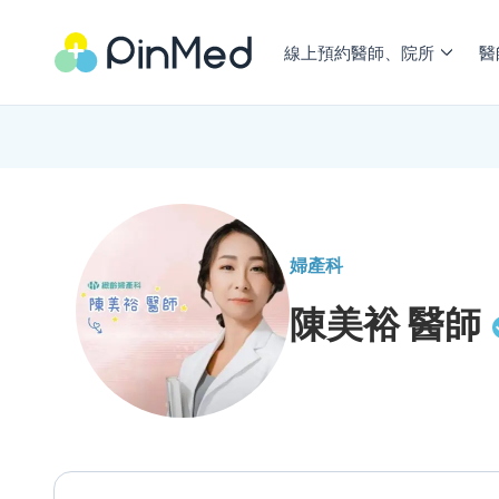
線上預約醫師、院所
醫
婦產科
陳美裕
醫師