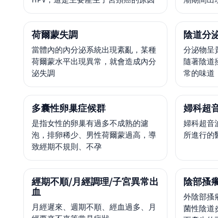
荷爾蒙失調
陰道分
當體內的內分泌系統出現紊亂，某種
分泌物呈
荷爾蒙水平出現異常，就會造成內分
隨著陰道
泌失調
常的味道
多囊性卵巢症候群
婦科超
是指女性的卵巢有過多不成熟的濾
婦科超音
泡，排卵稀少、男性荷爾蒙過高，導
所進行的
致經期不規則、不孕
經期不順/月經調理/子宮異常出
陰部搔癢
血
外陰部搔
月經遲來、週期不順、經血過多、月
菌性陰道