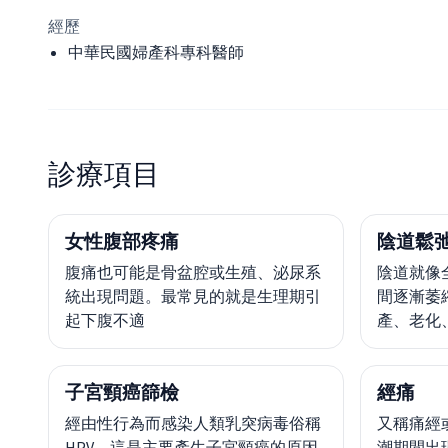
經歷
中華民國婦產科專科醫師
診療項目
女性腹部疼痛
陰道鬆
腹痛也可能是骨盆腔或生殖、泌尿系
陰道就像
統出現問題。最常見的就是生理期引
間逐漸萎
起下腹不適
產、老化
子宮頸癌篩檢
經痛
經由性行為而感染人類乳突病毒俗稱
又稱痛經
HPV，這是主要產生子宮頸癌的原因
潮期間出