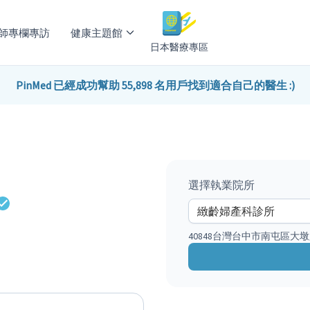
師專欄專訪
健康主題館
日本醫療專區
PinMed 已經成功幫助 55,898 名用戶找到適合自己的醫生 :)
選擇執業院所
40848台灣台中市南屯區大墩路