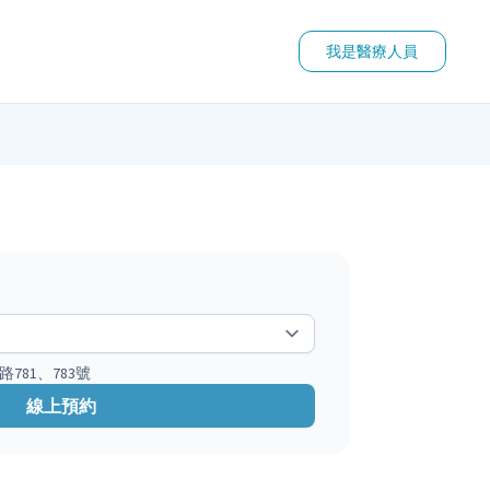
我是醫療人員
781、783號
線上預約