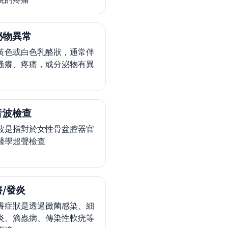
泌物異常
黃色或白色乳酪狀，通常伴
搔癢、疼痛，或分泌物有異
音波檢查
波是指對於女性骨盆腔器官
醫學超聲檢查
/發炎
癢症狀是透過黴菌感染、細
炎、滴蟲病、傳染性軟疣等