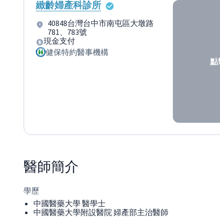
緻齡婦產科診所
40848台灣台中市南屯區大墩路
781、783號
現金支付
健保特約醫事機構
點
醫師
簡介
學歷
中國醫藥大學 醫學士
中國醫藥大學附設醫院 婦產部主治醫師