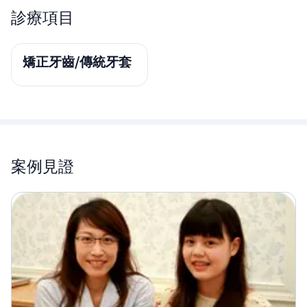
診療項目
矯正牙齒/傳統牙套
案例見證