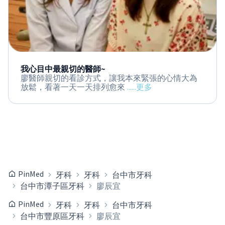
我心目中最親切的醫師~
廖醫師親切的看診方式，讓我本來緊張的心情大為
放鬆，看著一天一天排列愈來
......更多
PinMed
牙科
牙科
台中市牙科
台中市潭子區牙科
廖辰宜
PinMed
牙科
牙科
台中市牙科
台中市豐原區牙科
廖辰宜