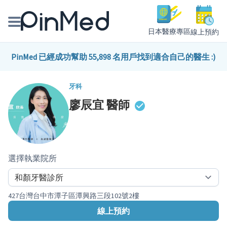
日本醫療專區
線上預約
線上預約醫師、院所
PinMed 已經成功幫助 55,898 名用戶找到適合自己的醫生 :)
醫師專欄專訪
牙科
廖辰宜
醫師
健康主題館
我是醫療人員
選擇執業院所
427台灣台中市潭子區潭興路三段102號2樓
線上預約