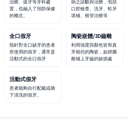
治療、拔牙等牙科處
病之診斷與治療，包括
置，也融入了預防保健
口腔檢查、洗牙、蛀牙
的概念。
填補、根管治療等
全口假牙
陶瓷嵌體/3D齒雕
指針對全口缺牙的患者
利用強度與顏色皆和真
所使用的假牙，通常是
牙相仿的陶瓷，如拼圖
活動式的全口假牙
般補上牙齒的缺損處
活動式假牙
患者能夠自行配戴或摘
下清洗的假牙。