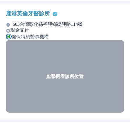
鹿港英倫牙醫診所
505台灣彰化縣福興鄉復興路114號
現金支付
健保特約醫事機構
點擊觀看診所位置