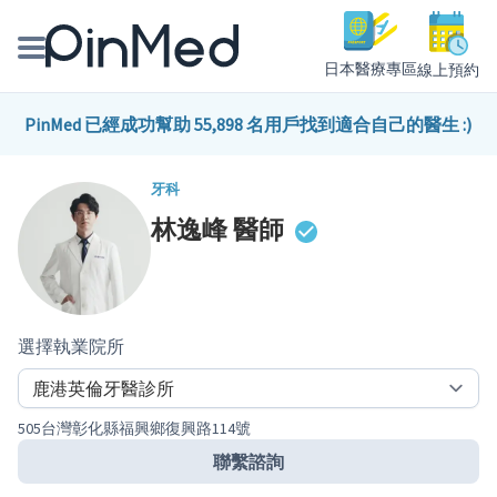
日本醫療專區
線上預約
線上預約醫師、院所
PinMed 已經成功幫助 55,898 名用戶找到適合自己的醫生 :)
醫師專欄專訪
牙科
林逸峰
醫師
健康主題館
我是醫療人員
選擇執業院所
505台灣彰化縣福興鄉復興路114號
聯繫諮詢