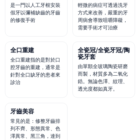
是一門以人工牙根安裝
輕微的病症可透過洗牙
假牙以彌補缺齒的牙齒
方式來改善，嚴重的牙
的修復手術
周病會導致咀嚼障礙，
需要手術才可治療
全口重建
全瓷冠/全瓷牙冠/陶
瓷牙套
全口重建指的是對於口
由單顆全玻璃陶瓷研磨
腔牙齒的重建，通常是
而製，材質多為二氧化
針對全口缺牙的患者來
鋯。無論色澤、紋理、
診治
透光度都如真牙。
牙齒美容
常見的是：修整牙齒排
列不齊、形態異常、色
澤異常、黑三角，達到