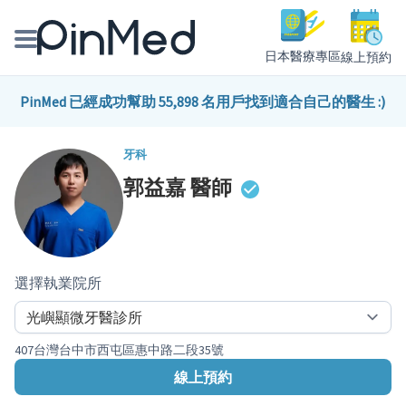
日本醫療專區
線上預約
線上預約醫師、院所
PinMed 已經成功幫助 55,898 名用戶找到適合自己的醫生 :)
醫師專欄專訪
牙科
郭益嘉
醫師
健康主題館
我是醫療人員
選擇執業院所
407台灣台中市西屯區惠中路二段35號
線上預約