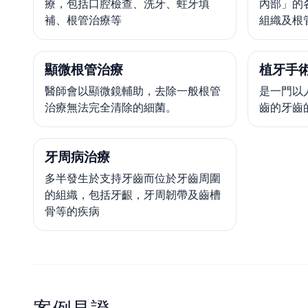
療，包括口腔檢查、洗牙、蛀牙填
內部」的
補、根管治療等
組織及根
顯微根管治療
植牙手術
醫師會以顯微鏡輔助，去除一般根管
是一門以
治療無法完全清除的細菌。
齒的牙齒
牙周病治療
多半發生於支持牙齒而位於牙齒周圍
的組織，包括牙齦，牙周韌帶及齒槽
骨等的疾病