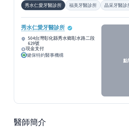
秀水仁愛牙醫診所
福美牙醫診所
晶采牙醫診
秀水仁愛牙醫診所
504台灣彰化縣秀水鄉彰水路二段
629號
現金支付
健保特約醫事機構
點
醫師
簡介