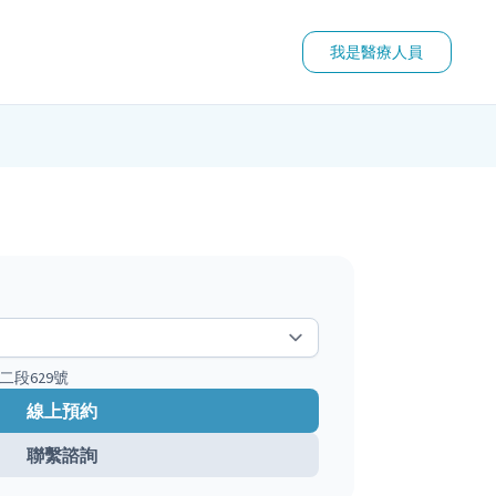
我是醫療人員
二段629號
線上預約
聯繫諮詢