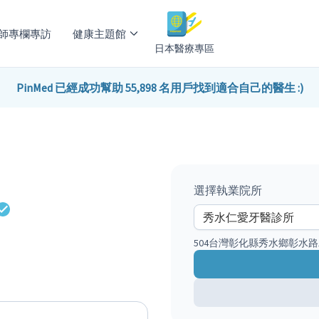
師專欄專訪
健康主題館
日本醫療專區
PinMed 已經成功幫助 55,898 名用戶找到適合自己的醫生 :)
選擇執業院所
504台灣彰化縣秀水鄉彰水路