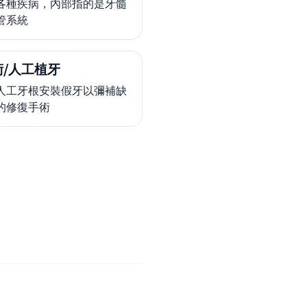
各種疾病，內部指的是牙髓
管系統
/人工植牙
人工牙根安裝假牙以彌補缺
的修復手術