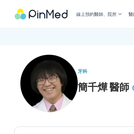
線上預約醫師、院所
醫
牙科
簡千燁
醫師