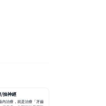
/抽神經
齒內治療，就是治療「牙齒